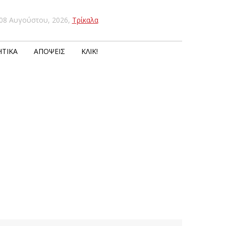
08 Αυγούστου, 2026
,
Τρίκαλα
ΤΙΚΆ
ΑΠΌΨΕΙΣ
ΚΛΙΚ!