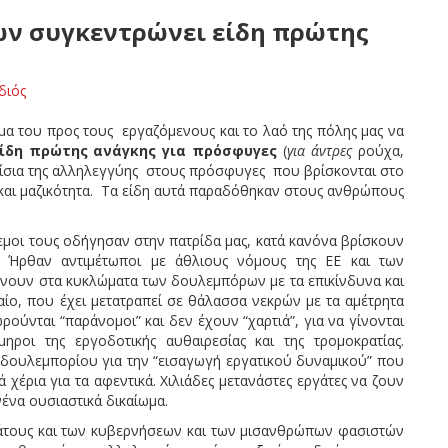
ων συγκεντρώνει είδη πρώτης
διός
μα του προς τους εργαζόμενους και το λαό της πόλης μας να
είδη πρώτης ανάγκης για πρόσφυγες
(
για άντρες
ρούχα,
πλαίσια της αλληλεγγύης στους πρόσφυγες που βρίσκονται στο
 και μαζικότητα. Τα είδη αυτά παραδόθηκαν στους ανθρώπους
λεμοι τους οδήγησαν στην πατρίδα μας, κατά κανόνα βρίσκουν
. Ήρθαν αντιμέτωποι με άθλιους νόμους της ΕΕ και των
νουν στα κυκλώματα των δουλεμπόρων με τα επικίνδυνα και
ίο, που έχει μετατραπεί σε θάλασσα νεκρών με τα αμέτρητα
ρούνται “παράνομοι” και δεν έχουν “χαρτιά”, για να γίνονται
ηροι της εργοδοτικής αυθαιρεσίας και της τρομοκρατίας.
δουλεμπορίου για την “εισαγωγή εργατικού δυναμικού” που
χέρια για τα αφεντικά. Χιλιάδες μετανάστες εργάτες να ζουν
ένα ουσιαστικά δικαίωμα.
ράτους και των κυβερνήσεων και των μισανθρώπων φασιστών