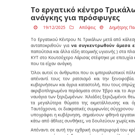
Το εργατικό κέντρο Τρικάλ
ανάγκης για πρόσφυγες
19/12/2025
Απόψεις
Δημήτρης Πα
Το Εργατικού Κέντρου Ν. Τρικάλων μετά από κάλεσ
ανταποκριθούν για
να συγκεντρωθούν άμεσα 
παπούτσια και άλλα είδη ατομικής υγιεινής ) στα 
ΚΥΤ στο Κουτσόχερο Λάρισας στέφτηκε με επιτυχία
που τα είχαν ανάγκη.
Όλοι αυτοί οι άνθρωποι που οι ιμπεριαλιστικοί πό
απέναντί τους τον ρατσισμό και την ξενοφοβία
κυβερνήσεων και άγρια καταστολή, που τους σπρώχ
ακριβοπληρωμένα περάσματα στον Έβρο και το Αιγα
ναυάγια των ξεριζωμένων. Χιλιάδες ξεριζωμένοι θεω
τα μεγαλύτερα θύματα της εκμετάλλευσης και όμ
Ταυτόχρονα, οι διακρατικές συμφωνίες σύγχρονου 
υπογράφει η κυβέρνηση, σημαίνουν φθηνά εργατικά 
κάτω από άθλιες συνθήκες, να δουλεύουν χωρίς καν
Απέναντι σε αυτή την εχθρική συμπεριφορά του κ