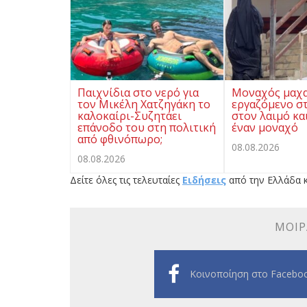
Παιχνίδια στο νερό για
Μοναχός μαχ
τον Μικέλη Χατζηγάκη το
εργαζόμενο σ
καλοκαίρι-Συζητάει
στον λαιμό κα
επάνοδο του στη πολιτική
έναν μοναχό
από φθινόπωρο;
08.08.2026
08.08.2026
Δείτε όλες τις τελευταίες
Ειδήσεις
από την Ελλάδα κ
ΜΟΙΡ
Κοινοποίηση στο Facebo