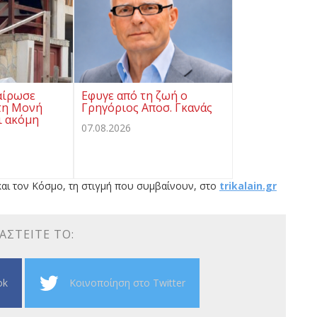
αίρωσε
Eφυγε από τη ζωή ο
τη Μονή
Γρηγόριος Αποσ. Γκανάς
ι ακόμη
07.08.2026
αι τον Κόσμο, τη στιγμή που συμβαίνουν, στο
trikalain.gr
ΑΣΤΕΊΤΕ ΤΟ:
ok
Κοινοποίηση στο Twitter