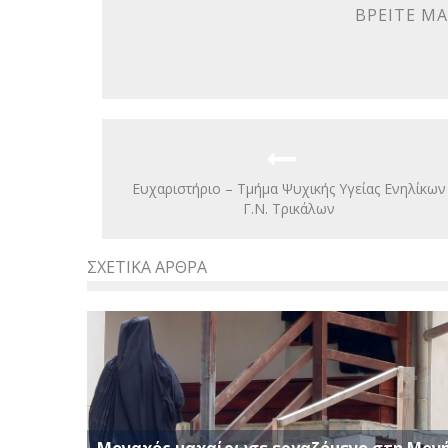
ΒΡΕΊΤΕ ΜΑ
Eυχαριστήριο – Τμήμα Ψυχικής Υγείας Ενηλίκων
Γ.Ν. Τρικάλων
ΣΧΕΤΙΚΆ ΆΡΘΡΑ
Μοναχός μαχαίρωσε εργαζόμενο στη Μον