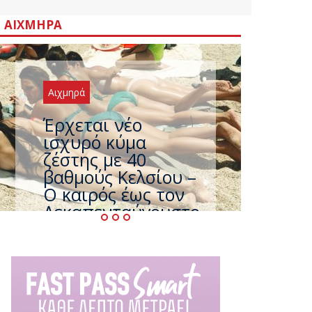
ΑΙΧΜΗΡΆ
Αιχμηρά
Άφαντος ο
Τσίπρας… την ώρα
που η χώρα
καίγεται