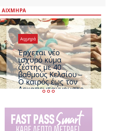
ΑΙΧΜΗΡΆ
Αιχμηρά
Άφαντος ο
Τσίπρας… την ώρα
που η χώρα
καίγεται