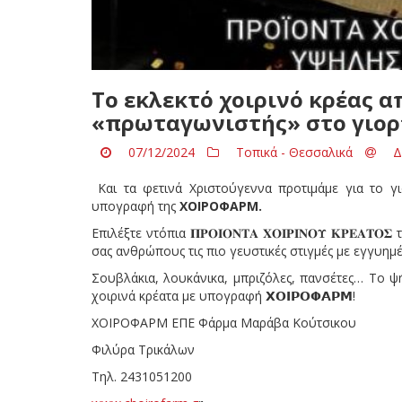
Το εκλεκτό χοιρινό κρέας 
«πρωταγωνιστής» στο γιορ
07/12/2024
Τοπικά - Θεσσαλικά
Δ
Και τα φετινά Χριστούγεννα προτιμάμε για το γι
υπογραφή της
ΧΟΙΡΟΦΑΡΜ.
Επιλέξτε ντόπια 𝚷𝚸𝚶𝚰𝚶𝚴𝚻𝚨 𝚾𝚶𝚰𝚸𝚰𝚴𝚶𝚼 𝚱𝚸𝚬𝚨𝚻
σας ανθρώπους τις πιο γευστικές στιγμές με εγγυημέ
Σουβλάκια, λουκάνικα, μπριζόλες, πανσέτες… Το ψ
χοιρινά κρέατα με υπογραφή 𝝬𝝤𝝞𝝦𝝤𝝫𝝖𝝦𝝡!
ΧΟΙΡΟΦΑΡΜ ΕΠΕ Φάρμα Μαράβα Κούτσικου
Φιλύρα Τρικάλων
Τηλ. 2431051200