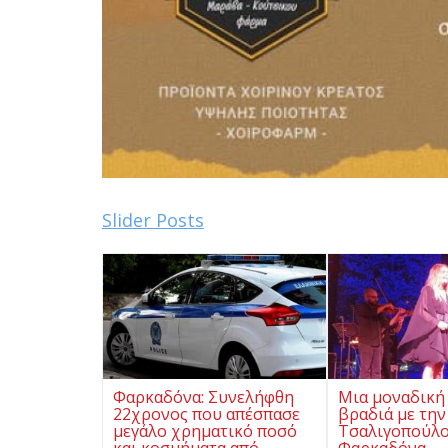
Slider Posts
Φαρκαδόνα: Συνελήφθη
Μια μοναδική
22χρονος που απέσπασε
βραδιά με την
μεγάλο χρηματικό ποσό
Τσαλιγοπούλο