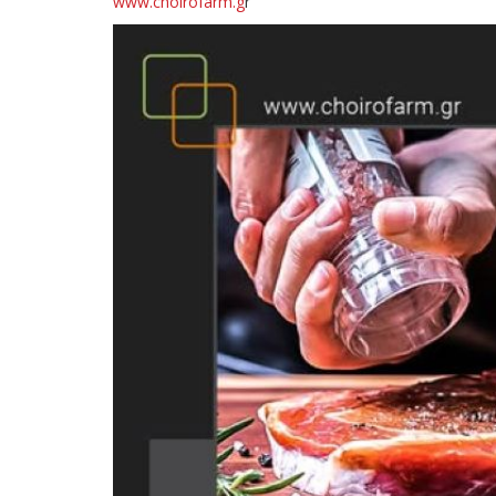
www.choirofarm.g
r