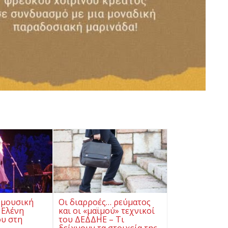
 μουσική
Οι διαρροές… ρεύματος
 Ελένη
και οι «μαϊμού» τεχνικοί
υ στη
του ΔΕΔΔΗΕ – Τι