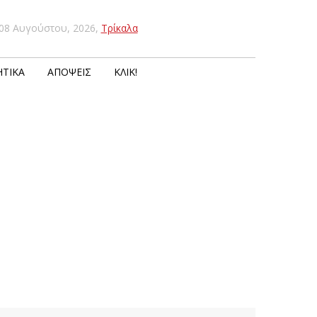
08 Αυγούστου, 2026
,
Τρίκαλα
ΤΙΚΆ
ΑΠΌΨΕΙΣ
ΚΛΙΚ!