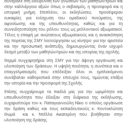
συνέβαλε στη διεύρυνση των γνώσεων των μαθητών/τριών και
στην καλλιέργεια αξιών όπως ο σεβασμός, η προσφορά και η
ιστορική μνήμη. Επιπλέον, οι εκδηλώσεις προσέφεραν
ευκαιρίες για ενίσχυση του ομαδικού πνεύματος, της
αφοσίωσης και της υπευθυνότητας, καθώς και για τη
συνειδητοποίηση του ρόλου τους ως μελλοντικοί αξιωματικοί.
Τέλος η επαφή με ανώτατους αξιωματικούς και η ανασκόπηση
της πορείας της ΣΜΥ λειτούργησαν ως κίνητρο για την αριστεία
και την προσωπική ανάπτυξη, δημιουργώντας έναν ισχυρό
δεσμό μεταξύ των μαθητών/τριών και της ιστορίας της σχολής.
Θερμά συγχαρητήρια στη ΣΜΥ για την άψογη οργάνωση και
υλοποίηση των δράσεων. Η υψηλή ποιότητα, η συνέπεια και ο
επαγγελματισμός που επέδειξαν όλοι οι εμπλεκόμενοι
συνέβαλαν καθοριστικά στην επιτυχία τους, τιμώντας επάξια
την ιστορία και την προσφορά της Σχολής.
Επίσης συγχαίρουμε τα παιδιά μας για την ωριμότητα και
υπευθυνότητα που έδειξαν στη διάρκεια της εκδήλωσης,
ευχαριστούμε τον κ. Παπαγιαννούλη Νίκο ο οποίος οργάνωσε
την δράση καθώς και τους εκπαιδευτικούς κ. Κοντοκλώτση
Θωμά και κ. Ντέλλα Αικατερίνη που βοήθησαν στην
υλοποίηση της δράσης.