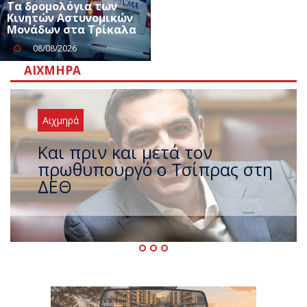
Τα δρομολόγια των
Κινητών Αστυνομικών
Μονάδων στα Τρίκαλα
08/08/2026
ΑΙΧΜΗΡΆ
Αιχμηρά
Έρχεται νέο ισχυρό κύμα
ζέστης με 40 βαθμούς Κελσίου
– Ο καιρός έως τον
Δεκαπενταύγουστο