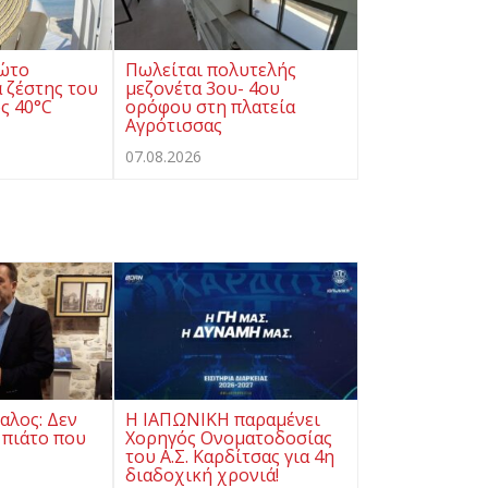
ρώτο
Πωλείται πολυτελής
 ζέστης του
μεζονέτα 3ου- 4ου
ς 40°C
ορόφου στη πλατεία
Αγρότισσας
07.08.2026
αλος: Δεν
Η ΙΑΠΩΝΙΚΗ παραμένει
 πιάτο που
Χορηγός Ονοματοδοσίας
του Α.Σ. Καρδίτσας για 4η
διαδοχική χρονιά!