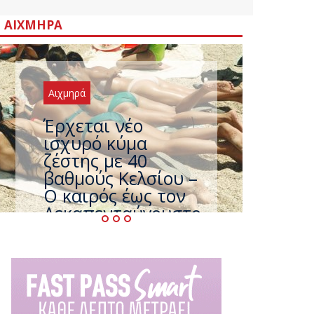
ΑΙΧΜΗΡΆ
Αιχμηρά
Άφαντος ο
Τσίπρας… την ώρα
που η χώρα
καίγεται