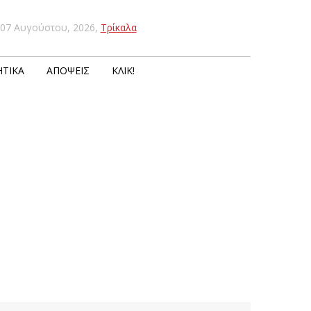
07 Αυγούστου, 2026
,
Τρίκαλα
ΤΙΚΆ
ΑΠΌΨΕΙΣ
ΚΛΙΚ!