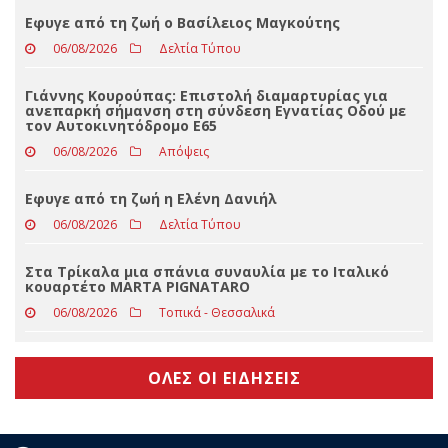
Πτώση ηλικιωμένου σε δύσβατο σημείο στη Νέα Ζωή
Καλαμπάκας-Μεταφέρθηκε εσπευσμένα στο
Νοσοκομείο Τρικάλων
06/08/2026
Slider
Eφυγε από τη ζωή ο Βασίλειος Μαγκούτης
06/08/2026
Δελτία Τύπου
Γιάννης Κουρούπας: Επιστολή διαμαρτυρίας για
ανεπαρκή σήμανση στη σύνδεση Εγνατίας Οδού με
τον Αυτοκινητόδρομο Ε65
06/08/2026
Απόψεις
Εφυγε από τη ζωή η Ελένη Δανιήλ
06/08/2026
Δελτία Τύπου
Στα Τρίκαλα μια σπάνια συναυλία με το Ιταλικό
κουαρτέτο MARTA PIGNATARO
06/08/2026
Τοπικά - Θεσσαλικά