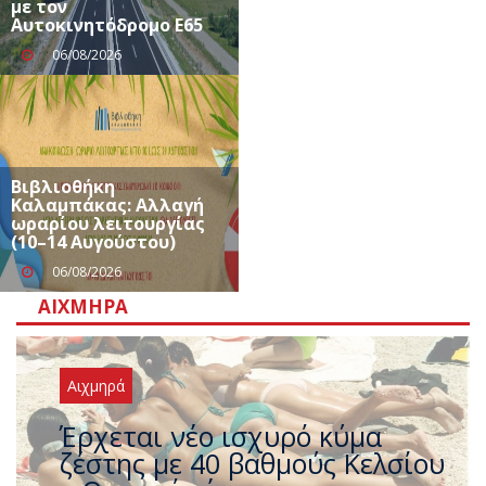
με τον
Αυτοκινητόδρομο Ε65
06/08/2026
Βιβλιοθήκη
Καλαμπάκας: Αλλαγή
ωραρίου λειτουργίας
(10–14 Αυγούστου)
06/08/2026
ΑΙΧΜΗΡΆ
Αιχμηρά
Άφαντος ο Τσίπρας… την ώρα
που η χώρα καίγεται