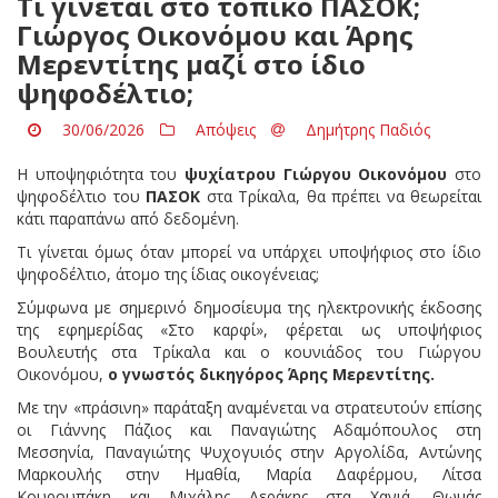
Τι γίνεται στο τοπικό ΠΑΣΟΚ;
Γιώργος Οικονόμου και Άρης
Μερεντίτης μαζί στο ίδιο
ψηφοδέλτιο;
30/06/2026
Απόψεις
Δημήτρης Παδιός
Η υποψηφιότητα του
ψυχίατρου Γιώργου Οικονόμου
στο
ψηφοδέλτιο του
ΠΑΣΟΚ
στα Τρίκαλα, θα πρέπει να θεωρείται
κάτι παραπάνω από δεδομένη.
Τι γίνεται όμως όταν μπορεί να υπάρχει υποψήφιος στο ίδιο
ψηφοδέλτιο, άτομο της ίδιας οικογένειας;
Σύμφωνα με σημερινό δημοσίευμα της ηλεκτρονικής έκδοσης
της εφημερίδας «Στο καρφί», φέρεται ως υποψήφιος
Βουλευτής στα Τρίκαλα και ο κουνιάδος του Γιώργου
Οικονόμου,
ο γνωστός δικηγόρος Άρης Μερεντίτης.
Με την «πράσινη» παράταξη αναμένεται να στρατευτούν επίσης
οι Γιάννης Πάζιος και Παναγιώτης Αδαμόπουλος στη
Μεσσηνία, Παναγιώτης Ψυχογυιός στην Αργολίδα, Αντώνης
Μαρκουλής στην Ημαθία, Μαρία Δαφέρμου, Λίτσα
Κουρουπάκη και Μιχάλης Αεράκης στα Χανιά, Θωμάς