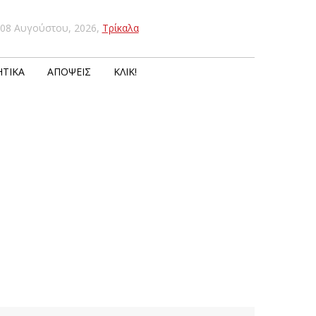
08 Αυγούστου, 2026
,
Τρίκαλα
ΤΙΚΆ
ΑΠΌΨΕΙΣ
ΚΛΙΚ!