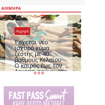
ΑΙΧΜΗΡΆ
Αιχμηρά
Άφαντος ο
Τσίπρας… την ώρα
που η χώρα
καίγεται