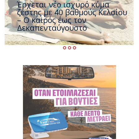
Άφαντος ο Τσίπρας… την ώρα
που η χώρα καίγεται