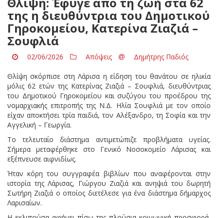
Θλίψη: Έφυγε από τη ζωή στα 62
της η διευθύντρια του Δημοτικού
Γηροκομείου, Κατερίνα Ζιαζιά –
Σουφλιά
02/06/2026
Απόψεις
Δημήτρης Παδιός
Θλίψη σκόρπισε στη Λάρισα η είδηση του θανάτου σε ηλικία
μόλις 62 ετών της Κατερίνας Ζιαζιά – Σουφλιά, διευθύντριας
του Δημοτικού Γηροκομείου και συζύγου του προέδρου της
νομαρχιακής επιτροπής της Ν.Δ. Ηλία Σουφλιά με τον οποίο
είχαν αποκτήσει τρία παιδιά, τον Αλέξανδρο, τη Σοφία και την
Αγγελική – Γεωργία.
Το τελευταίο διάστημα αντιμετώπιζε προβλήματα υγείας.
Σήμερα μεταφέρθηκε στο Γενικό Νοσοκομείο Λάρισας και
εξέπνευσε αιφνιδίως.
Ήταν κόρη του συγγραφέα βιβλίων που αναφέρονται στην
ιστορία της Λάρισας, Γιώργου Ζιαζιά και ανηψιά του δωρητή
Σωτήρη Ζιαζιά ο οποίος διετέλεσε για ένα διάστημα δήμαρχος
Λαρισαίων.
Η εκλιπούσα αφήνει πίσω της πλούσια κοινωνική προσφορά,