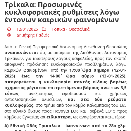
Τρίκαλα: Προσωρινές
κυκλοφοριακές ρυθμίσεις λόγω
έντονων καιρικών φαινομένων
12/01/2025
Τοπικά - Θεσσαλικά
Δημήτρης Παδιός
Από τη Γενική Περιφερειακή Αστυνομική Διεύθυνση Θεσσαλίας
ανακοινώνεται
ότι, με απόφαση της Διεύθυνσης Αστυνομίας
Τρικάλων, για ιδιαίτερους λόγους ασφαλείας, προς τον σκοπό
αποφυγής πρόκλησης κυκλοφοριακών προβλημάτων, λόγω
καιρικών φαινομένων, από την
17:00΄ ώρα
σήμερα
(12-01-
2025)
έως την 14:00΄ ώρα αύριο (13-01-2025)
,
απαγορεύεται η κυκλοφορία παντός είδους βαρέως
οχήματος μέγιστου επιτρεπόμενου βάρους άνω των 3,5
τόνων
, ανεξαρτήτως εφοδιασμού και χρήσεως
αντιολισθητικών αλυσίδων,
και στα δύο ρεύματα
κυκλοφορίας
, στο τμήμα από τον κόμβο Καλαμπάκας του Ε65
στο εθνικό δίκτυο προς Παναγία ΕΟ6 και Γρεβενά ΕΟ15 προς
κόμβους Εγνατίας και
ειδικότερα,
ως αναφέρονται κατωτέρω:
Α) Εθνική Οδός Τρικάλων – Ιωαννίνων: από το 28ο χλμ.