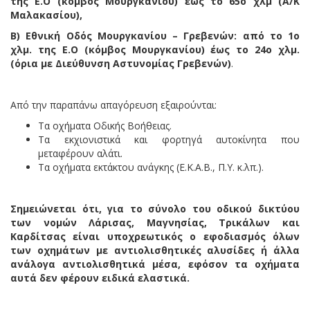
της Ε.Ο (κόμβος Μουργκανίου) έως το 65ο χλμ (Α/Κ
Μαλακασίου),
Β) Εθνική Οδός Μουργκανίου – Γρεβενών: από το 1ο
χλμ. της Ε.Ο (κόμβος Μουργκανίου) έως το 24ο χλμ.
(όρια με Διεύθυνση Αστυνομίας Γρεβενών)
.
Από την παραπάνω απαγόρευση εξαιρούνται:
Τα οχήματα Οδικής Βοήθειας.
Τα εκχιονιστικά και φορτηγά αυτοκίνητα που
μεταφέρουν αλάτι.
Τα οχήματα εκτάκτου ανάγκης (Ε.Κ.Α.Β., Π.Υ. κ.λπ.).
Σημειώνεται ότι, για το σύνολο του οδικού δικτύου
των νομών Λάρισας, Μαγνησίας, Τρικάλων και
Καρδίτσας είναι υποχρεωτικός ο εφοδιασμός όλων
των οχημάτων με αντιολισθητικές αλυσίδες ή άλλα
ανάλογα αντιολισθητικά μέσα, εφόσον τα οχήματα
αυτά δεν φέρουν ειδικά ελαστικά.