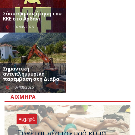
Σύσκεψη-συζήτηση του
ΚΚΕ στο Αρδάνι
07/08/2026
Σημαντική
αντιπλημμυρική
παρέμβαση στη Διάβα
07/08/2026
ΑΙΧΜΗΡΆ
Αιχμηρά
Άφαντος ο Τσίπρας… την ώρα