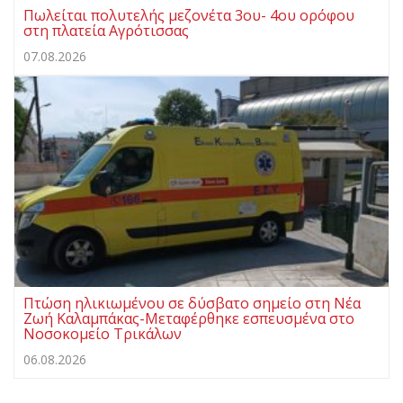
Πωλείται πολυτελής μεζονέτα 3ου- 4ου ορόφου
στη πλατεία Αγρότισσας
07.08.2026
Πτώση ηλικιωμένου σε δύσβατο σημείο στη Νέα
Ζωή Καλαμπάκας-Μεταφέρθηκε εσπευσμένα στο
Νοσοκομείο Τρικάλων
06.08.2026