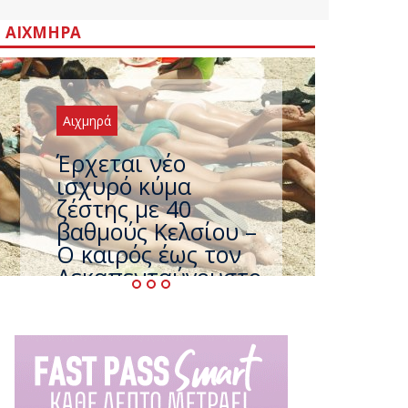
ΑΙΧΜΗΡΆ
Αιχμηρά
Έρχεται νέο
ισχυρό κύμα
ζέστης με 40
βαθμούς Κελσίου –
Ο καιρός έως τον
Δεκαπενταύγουστο