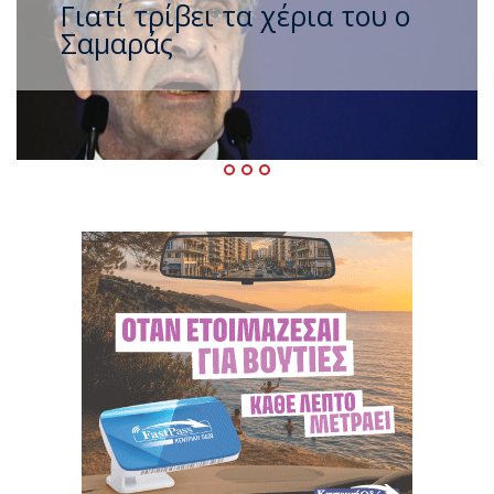
Ξαναχτύπησαν