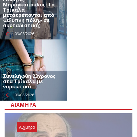
Μαραγκόπουλος: Τα
Τρίκαλα
μετατρέπονται από
«έξυπνη πόλη» σε
σκοταδιστική;
09/08/2026
Συνελήφθη 23χρονος
στα Τρίκαλα με
ναρκωτικά
09/08/2026
ΑΙΧΜΗΡΆ
Αιχμηρά