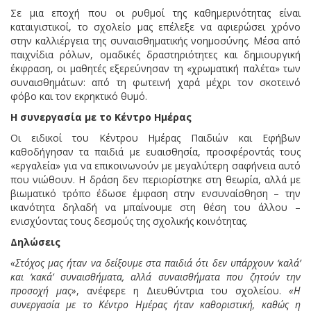
Σε μια εποχή που οι ρυθμοί της καθημερινότητας είναι
καταιγιστικοί, το σχολείο μας επέλεξε να αφιερώσει χρόνο
στην καλλιέργεια της συναισθηματικής νοημοσύνης. Μέσα από
παιχνίδια ρόλων, ομαδικές δραστηριότητες και δημιουργική
έκφραση, οι μαθητές εξερεύνησαν τη «χρωματική παλέτα» των
συναισθημάτων: από τη φωτεινή χαρά μέχρι τον σκοτεινό
φόβο και τον εκρηκτικό θυμό.
Η συνεργασία με το Κέντρο Ημέρας
Οι ειδικοί του Κέντρου Ημέρας Παιδιών και Εφήβων
καθοδήγησαν τα παιδιά με ευαισθησία, προσφέροντάς τους
«εργαλεία» για να επικοινωνούν με μεγαλύτερη σαφήνεια αυτό
που νιώθουν. Η δράση δεν περιορίστηκε στη θεωρία, αλλά με
βιωματικό τρόπο έδωσε έμφαση στην ενσυναίσθηση – την
ικανότητα δηλαδή να μπαίνουμε στη θέση του άλλου –
ενισχύοντας τους δεσμούς της σχολικής κοινότητας.
Δηλώσεις
«Στόχος μας ήταν να δείξουμε στα παιδιά ότι δεν υπάρχουν ‘καλά’
και ‘κακά’ συναισθήματα, αλλά συναισθήματα που ζητούν την
προσοχή μας»
, ανέφερε η Διευθύντρια του σχολείου.
«Η
συνεργασία με το Κέντρο Ημέρας ήταν καθοριστική, καθώς η