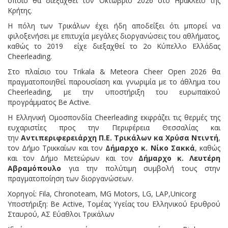
οποίο θα διεξαχθεί τον Οκτώβριο 2026 στο Ηράκλειο της
Κρήτης.
Η πόλη των Τρικάλων έχει ήδη αποδείξει ότι μπορεί να
φιλοξενήσει με επιτυχία μεγάλες διοργανώσεις του αθλήματος,
καθώς το 2019 είχε διεξαχθεί το 2ο Κύπελλο Ελλάδας
Cheerleading.
Στο πλαίσιο του Trikala & Meteora Cheer Open 2026 θα
πραγματοποιηθεί παρουσίαση και γνωριμία με το άθλημα του
Cheerleading, με την υποστήριξη του ευρωπαϊκού
προγράμματος Be Active.
Η Ελληνική Ομοσπονδία Cheerleading εκφράζει τις θερμές της
ευχαριστίες προς την Περιφέρεια Θεσσαλίας και
την
Αντιπεριφερειάρχη Π.Ε. Τρικάλων κα Χρύσα Ντιντή
,
τον Δήμο Τρικκαίων και τον
Δήμαρχο κ. Νίκο Σακκά
, καθώς
και τον Δήμο Μετεώρων και τον
Δήμαρχο κ. Λευτέρη
Αβραμόπουλο
για την πολύτιμη συμβολή τους στην
πραγματοποίηση των διοργανώσεων.
Χορηγοί: Fila, Chronoteam, MG Motors, LG, LAP,Unicorg
Υποστήριξη: Be Active, Τομέας Υγείας του Ελληνικού Ερυθρού
Σταυρού, ΑΣ Εύαθλοι Τρικάλων