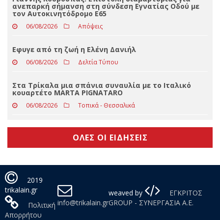
Eφυγε από τη ζωή ο Βασίλειος Μαγκούτης
06/08/2026
Δελτία Τύπου
Γιάννης Κουρούπας: Επιστολή διαμαρτυρίας για
ανεπαρκή σήμανση στη σύνδεση Εγνατίας Οδού με
τον Αυτοκινητόδρομο Ε65
06/08/2026
Απόψεις
Εφυγε από τη ζωή η Ελένη Δανιήλ
06/08/2026
Δελτία Τύπου
Στα Τρίκαλα μια σπάνια συναυλία με το Ιταλικό
κουαρτέτο MARTA PIGNATARO
06/08/2026
Τοπικά - Θεσσαλικά
ΟΛΕΣ ΟΙ ΕΙΔΗΣΕΙΣ