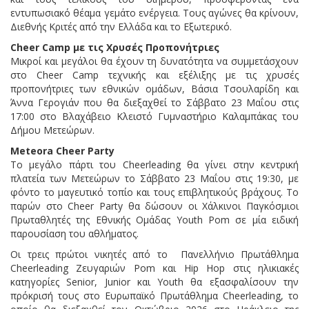
εντυπωσιακό θέαμα γεμάτο ενέργεια. Τους αγώνες θα κρίνουν,
Διεθνής Κριτές από την Ελλάδα και το Εξωτερικό.
Cheer Camp με τις Χρυσές Προπονήτριες
Μικροί και μεγάλοι θα έχουν τη δυνατότητα να συμμετάσχουν
στο Cheer Camp τεχνικής και εξέλιξης με τις χρυσές
προπονήτριες των εθνικών ομάδων, Βάσια Τσουλαρίδη και
Άννα Γερογιάν που θα διεξαχθεί το Σάββατο 23 Μαΐου στις
17:00 στο Βλαχάβειο Κλειστό Γυμναστήριο Καλαμπάκας του
Δήμου Μετεώρων.
Meteora Cheer Party
Το μεγάλο πάρτι του Cheerleading θα γίνει στην κεντρική
πλατεία των Μετεώρων το Σάββατο 23 Μαΐου στις 19:30, με
φόντο το μαγευτικό τοπίο και τους επιβλητικούς βράχους. Το
παρών στο Cheer Party θα δώσουν οι Χάλκινοι Παγκόσμιοι
Πρωταθλητές της Εθνικής Ομάδας Youth Pom σε μία ειδική
παρουσίαση του αθλήματος.
Οι τρεις πρώτοι νικητές από το Πανελλήνιο Πρωτάθλημα
Cheerleading Ζευγαριών Pom και Hip Hop στις ηλικιακές
κατηγορίες Senior, Junior και Youth θα εξασφαλίσουν την
πρόκρισή τους στο Ευρωπαϊκό Πρωτάθλημα Cheerleading, το