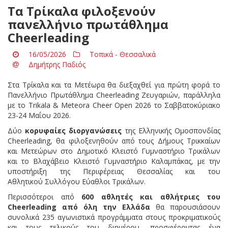
Τα Τρίκαλα φιλοξενούν
πανελλήνιο πρωτάθλημα
Cheerleading
16/05/2026
Τοπικά - Θεσσαλικά
Δημήτρης Παδιός
Στα Τρίκαλα και τα Μετέωρα θα διεξαχθεί για πρώτη φορά το
Πανελλήνιο Πρωτάθλημα Cheerleading Ζευγαριών, παράλληλα
με το Trikala & Meteora Cheer Open 2026 το Σαββατοκύριακο
23-24 Μαΐου 2026.
Δύο
κορυφαίες διοργανώσεις
της Ελληνικής Ομοσπονδίας
Cheerleading, θα φιλοξενηθούν από τους Δήμους Τρικκαίων
και Μετεώρων στο Δημοτικό Κλειστό Γυμναστήριο Τρικάλων
και το Βλαχάβειο Κλειστό Γυμναστήριο Καλαμπάκας, με την
υποστήριξη της Περιφέρειας Θεσσαλίας και του
Αθλητικού Συλλόγου Εύαθλοι Τρικάλων.
Περισσότεροι από
600 αθλητές και αθλήτριες του
Cheerleading από όλη την Ελλάδα
θα παρουσιάσουν
συνολικά 235 αγωνιστικά προγράμματα στους προκριματικούς
και τους τελικούς του διημέρου, προσφέροντας ένα