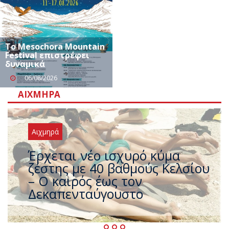
Το Mesochora Mountain
Festival επιστρέφει
δυναμικά
06/08/2026
ΑΙΧΜΗΡΆ
Αιχμηρά
Άφαντος ο Τσίπρας… την ώρα
που η χώρα καίγεται