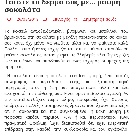
Ταΐστε το δέρμα σας με… μαύρη
σοκολάτα
26/03/2018
Επιλογές
Δημήτρης Παδιός
Το κοκτέιλ αντιοξειδωτικών, βιταμινών και μετάλλων που
βρίσκονται στη σοκολάτα με μεγάλη περιεκτικότητα σε κακάο,
σας κάνει όχι μόνο να νιώθετε αλλά και να φαίνεστε καλά.
Πολλοί επιστήμονες ισχυρίζονται ότι η μέτρια κατανάλωση
μαύρης σοκολάτας, καταστρέφει τις βλαβερές ελεύθερες ρίζες
των κυττάρων και αποδεικνύεται ένας ισχυρός σύμμαχος της
ομορφιάς.
Η σοκολάτα είναι η απόλυτη comfort τροφή, ένας πιστός
σύντροφος σε περιόδους πίεσης, μια αξιόπιστη πηγή
παρηγοριάς όταν η ζωή μας απογοητεύει αλλά και ένα
ενισχυτικό της διάθεσής μας. Είναι όμως καθόλου υγιεινή; Αν
την καταβροχθίζετε χωρίς μέτρο, προφανώς όχι. Ωστόσο,
υπάρχουν πολλές επιστημονικές έρευνες που έχουν αποδείξει
ότι η σοκολάτα και πιο συγκεκριμένα, η καλή μαύρη με
ποσοστό κακάου περίπου 70% ή και περισσότερο, είναι
πραγματικά ωφέλιμη. Έχει διαπιστωθεί ότι έχει ευεργετική
επίδραση στην καρδιά, την κυκλοφορία και τον εγκέφαλο,