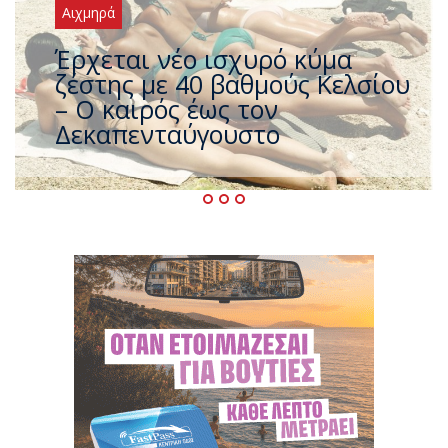
Αιχμηρά
Άφαντος ο Τσίπρας… την ώρα
που η χώρα καίγεται