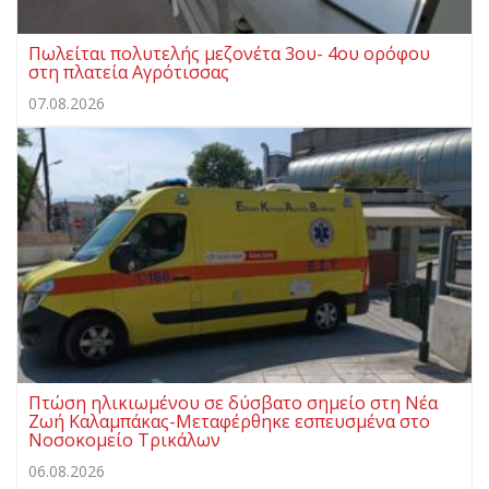
Πωλείται πολυτελής μεζονέτα 3ου- 4ου ορόφου
στη πλατεία Αγρότισσας
07.08.2026
Πτώση ηλικιωμένου σε δύσβατο σημείο στη Νέα
Ζωή Καλαμπάκας-Μεταφέρθηκε εσπευσμένα στο
Νοσοκομείο Τρικάλων
06.08.2026