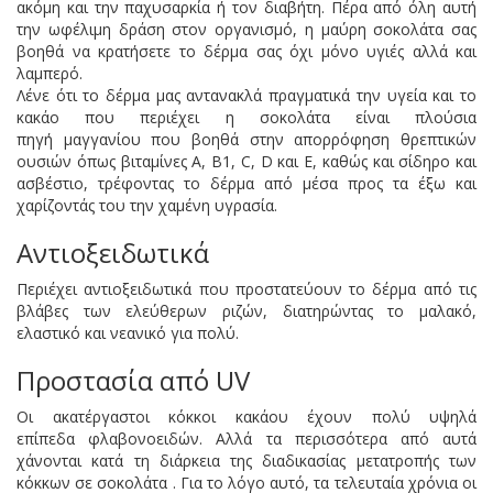
ακόμη και την παχυσαρκία ή τον διαβήτη. Πέρα από όλη αυτή
την ωφέλιμη δράση στον οργανισμό, η μαύρη σοκολάτα σας
βοηθά να κρατήσετε το δέρμα σας όχι μόνο υγιές αλλά και
λαμπερό.
Λένε ότι το δέρμα μας αντανακλά πραγματικά την υγεία και το
κακάο που περιέχει η σοκολάτα είναι πλούσια
πηγή μαγγανίου που βοηθά στην απορρόφηση θρεπτικών
ουσιών όπως βιταμίνες A, B1, C, D και E, καθώς και σίδηρο και
ασβέστιο, τρέφοντας το δέρμα από μέσα προς τα έξω και
χαρίζοντάς του την χαμένη υγρασία.
Αντιοξειδωτικά
Περιέχει
αντιοξειδωτικά
που προστατεύουν το δέρμα από τις
βλάβες των ελεύθερων ριζών, διατηρώντας το μαλακό,
ελαστικό και νεανικό για πολύ.
Προστασία από UV
Οι ακατέργαστοι κόκκοι κακάου έχουν πολύ υψηλά
επίπεδα
φλαβονοειδών
. Αλλά τα περισσότερα από αυτά
χάνονται κατά τη διάρκεια της διαδικασίας μετατροπής των
κόκκων σε σοκολάτα . Για το λόγο αυτό, τα τελευταία χρόνια οι