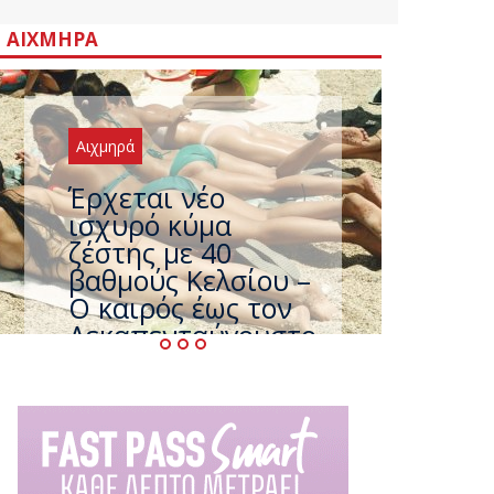
ΑΙΧΜΗΡΆ
Αιχμηρά
Άφαντος ο
Τσίπρας… την ώρα
που η χώρα
καίγεται