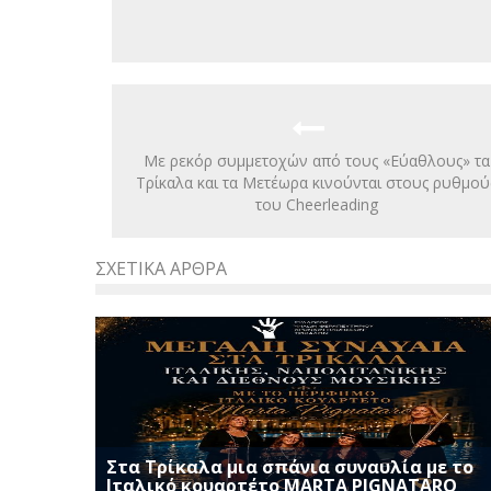
Με ρεκόρ συμμετοχών από τους «Εύαθλους» τα
Τρίκαλα και τα Μετέωρα κινούνται στους ρυθμού
του Cheerleading
ΣΧΕΤΙΚΆ ΆΡΘΡΑ
Στα Τρίκαλα μια σπάνια συναυλία με το
Ιταλικό κουαρτέτο MARTA PIGNATARO