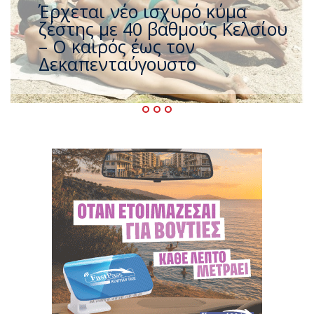
Άφαντος ο Τσίπρας… την ώρα
που η χώρα καίγεται