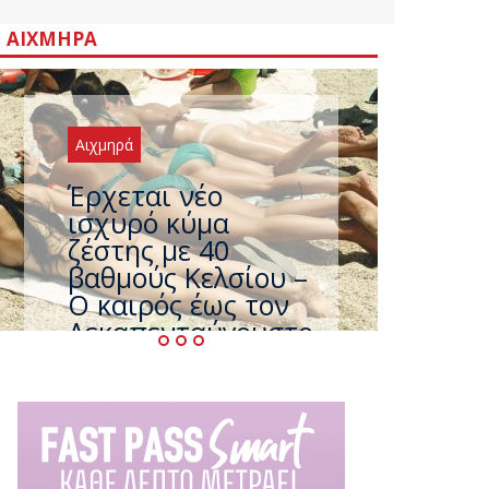
ΑΙΧΜΗΡΆ
Αιχμηρά
Άφαντος ο
Τσίπρας… την ώρα
που η χώρα
καίγεται