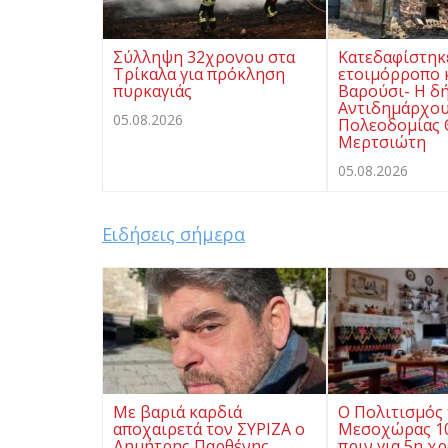
Σύλληψη 32χρονου στα
Κατεδαφίστηκ
Τρίκαλα για πρόκληση
ετοιμόρροπο 
πυρκαγιάς
Βαρούσι- Η δ
Αντιδημάρχο
05.08.2026
Πολεοδομίας
Μερτσιώτη
05.08.2026
Ειδήσεις σήμερα
Με βαριά καρδιά
Ο Πολιτισμός 
αποχαιρετά τον ΣΥΡΙΖΑ ο
Μεσοχώρας 10
Δημήτρης Παρθένης
πριν για 5η χ