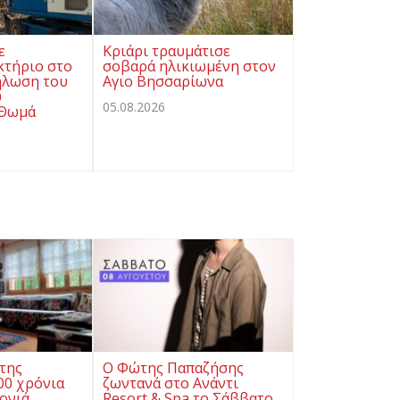
ε
Κριάρι τραυμάτισε
κτήριο στο
σοβαρά ηλικιωμένη στον
ήλωση του
Αγιο Βησσαρίωνα
υ
05.08.2026
 Θωμά
της
Ο Φώτης Παπαζήσης
0 χρόνια
ζωντανά στο Ανάντι
ρονιά
Resort & Spa το Σάββατο