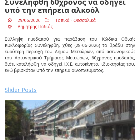
Συνελήφθη 60χρονος να οδηγεί
υπό την επήρεια αλκοόλ
29/06/2026
Τοπικά - Θεσσαλικά
Δημήτρης Παδιός
Σύλληψη ημεδαπού για παράβαση του Κώδικα Οδικής
Κυκλοφορίας Συνελήφθη, χθες (28-06-2026) το βράδυ στην
ευρύτερη περιοχή του Δήμου Μετεώρων, από αστυνομικούς
του Αστυνομικού Τμήματος Μετεώρων, 60χρονος ημεδαπός,
διότι κατελήφθη να οδηγεί Ι.Χ.Ε. αυτοκίνητο, ιδιοκτησίας του,
ενώ βρισκόταν υπό την επήρεια οινοπνεύματος.
Slider Posts