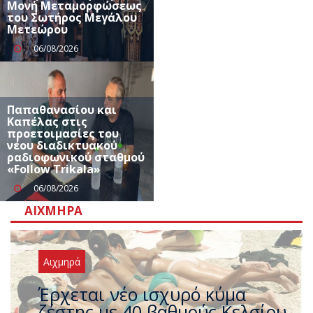
Μονή Μεταμορφώσεως
του Σωτήρος Μεγάλου
Μετεώρου
06/08/2026
Παπαθανασίου και
Καπέλας στις
προετοιμασίες του
νέου διαδικτυακού
ραδιοφωνικού σταθμού
«Follow Trikala»
06/08/2026
ΑΙΧΜΗΡΆ
Αιχμηρά
Άφαντος ο Τσίπρας… την ώρα
που η χώρα καίγεται