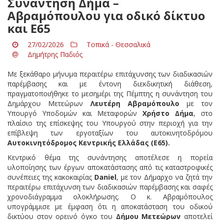
Συνάντηση Δήμα –
Αβραμόπουλου για οδικό δίκτυο
και Ε65
27/02/2026
Τοπικά - Θεσσαλικά
Δημήτρης Παδιός
Με ξεκάθαρο μήνυμα περαιτέρω επιτάχυνσης των διαδικασιών
παρέμβασης και με έντονη διεκδικητική διάθεση,
πραγματοποιήθηκε το μεσημέρι της Πέμπτης η συνάντηση του
Δημάρχου Μετεώρων
Λευτέρη Αβραμόπουλο
με τον
Υπουργό Υποδομών και Μεταφορών
Χρήστο Δήμα
, στο
πλαίσιο της επίσκεψης του Υπουργού στην περιοχή για την
επίβλεψη των εργοταξίων του αυτοκινητοδρόμου
Αυτοκινητόδρομος Κεντρικής Ελλάδας (Ε65)
.
Κεντρικό θέμα της συνάντησης αποτέλεσε η πορεία
υλοποίησης των έργων αποκατάστασης από τις καταστροφικές
συνέπειες της κακοκαιρίας
Daniel
, με τον Δήμαρχο να ζητά την
περαιτέρω επιτάχυνση των διαδικασιών παρέμβασης και σαφές
χρονοδιάγραμμα ολοκλήρωσης. Ο κ. Αβραμόπουλος
υπογράμμισε με έμφαση ότι η αποκατάσταση του οδικού
δικτύου στον ορεινό όγκο του
Δήμου Μετεώρων
αποτελεί