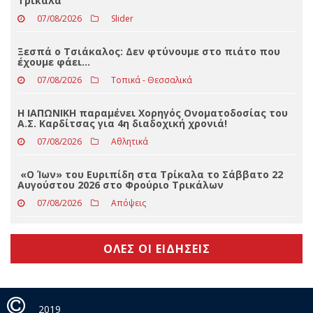
θα κάνει το ΠΑΣΟΚ το βράδυ των εκλογών…
07/08/2026
Τοπικά - Θεσσαλικά
Ζητείται νοσηλεύτρια για φύλαξη ηλικιωμένης στα
Τρίκαλα
07/08/2026
Slider
Ξεσπά ο Τσιάκαλος: Δεν φτύνουμε στο πιάτο που
έχουμε φάει…
07/08/2026
Τοπικά - Θεσσαλικά
Η ΙΑΠΩΝΙΚΗ παραμένει Χορηγός Ονοματοδοσίας του
Α.Σ. Καρδίτσας για 4η διαδοχική χρονιά!
07/08/2026
Αθλητικά
«Ο Ίων» του Ευριπίδη στα Τρίκαλα το Σάββατο 22
Αυγούστου 2026 στο Φρούριο Τρικάλων
07/08/2026
Απόψεις
ΟΛΕΣ ΟΙ ΕΙΔΗΣΕΙΣ