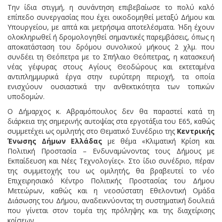
Την ίδια στιγμή, η συνάντηση επιβεβαίωσε το πολύ καλό
επίπεδο συνεργασίας που έχει οικοδομηθεί μεταξύ Δήμου και
Υπουργείου, με απτά και μετρήσιμα αποτελέσματα. Ήδη έχουν
ολοκληρωθεί ή δρομολογηθεί σημαντικές παρεμβάσεις, όπως η
αποκατάσταση του δρόμου συνολικού μήκους 2 χλμ. που
συνδέει τη Θεόπετρα με το Σπήλαιο Θεόπετρας, η κατασκευή
νέας γέφυρας στους Αγίους Θεοδώρους και εκτεταμένα
αντιπλημμυρικά έργα στην ευρύτερη περιοχή, τα οποία
ενισχύουν ουσιαστικά την ανθεκτικότητα των τοπικών
υποδομών.
Ο Δήμαρχος κ. Αβραμόπουλος δεν θα παραστεί κατά τη
διάρκεια της σημερινής αυτοψίας στα εργοτάξια του Ε65, καθώς
συμμετέχει ως ομιλητής στο Θεματικό Συνέδριο της
Κεντρικής
Ένωσης Δήμων Ελλάδας
με θέμα «Κλιματική Κρίση και
Πολιτική Προστασία – Ενδυναμώνοντας τους Δήμους με
Εκπαίδευση και Νέες Τεχνολογίες». Στο ίδιο συνέδριο, πέραν
της συμμετοχής του ως ομιλητής, θα βραβευτεί το νέο
Επιχειρησιακό Κέντρο Πολιτικής Προστασίας του Δήμου
Μετεώρων, καθώς και η νεοσύστατη Εθελοντική Ομάδα
Διάσωσης του Δήμου, αναδεικνύοντας τη συστηματική δουλειά
που γίνεται στον τομέα της πρόληψης και της διαχείρισης
κρίσεων.