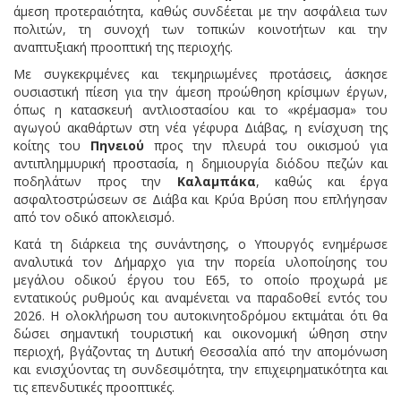
άμεση προτεραιότητα, καθώς συνδέεται με την ασφάλεια των
πολιτών, τη συνοχή των τοπικών κοινοτήτων και την
αναπτυξιακή προοπτική της περιοχής.
Με συγκεκριμένες και τεκμηριωμένες προτάσεις, άσκησε
ουσιαστική πίεση για την άμεση προώθηση κρίσιμων έργων,
όπως η κατασκευή αντλιοστασίου και το «κρέμασμα» του
αγωγού ακαθάρτων στη νέα γέφυρα Διάβας, η ενίσχυση της
κοίτης του
Πηνειού
προς την πλευρά του οικισμού για
αντιπλημμυρική προστασία, η δημιουργία διόδου πεζών και
ποδηλάτων προς την
Καλαμπάκα
, καθώς και έργα
ασφαλτοστρώσεων σε Διάβα και Κρύα Βρύση που επλήγησαν
από τον οδικό αποκλεισμό.
Κατά τη διάρκεια της συνάντησης, ο Υπουργός ενημέρωσε
αναλυτικά τον Δήμαρχο για την πορεία υλοποίησης του
μεγάλου οδικού έργου του Ε65, το οποίο προχωρά με
εντατικούς ρυθμούς και αναμένεται να παραδοθεί εντός του
2026. Η ολοκλήρωση του αυτοκινητοδρόμου εκτιμάται ότι θα
δώσει σημαντική τουριστική και οικονομική ώθηση στην
περιοχή, βγάζοντας τη Δυτική Θεσσαλία από την απομόνωση
και ενισχύοντας τη συνδεσιμότητα, την επιχειρηματικότητα και
τις επενδυτικές προοπτικές.