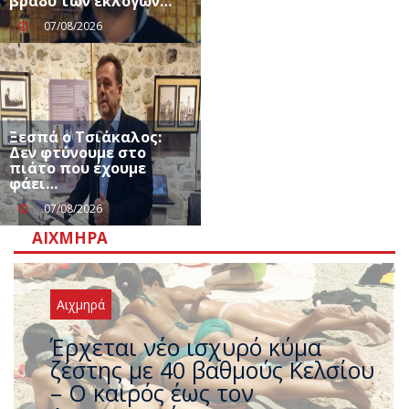
βράδυ των εκλογών…
07/08/2026
Ξεσπά ο Τσιάκαλος:
Δεν φτύνουμε στο
πιάτο που έχουμε
φάει…
07/08/2026
ΑΙΧΜΗΡΆ
Αιχμηρά
Άφαντος ο Τσίπρας… την ώρα
που η χώρα καίγεται