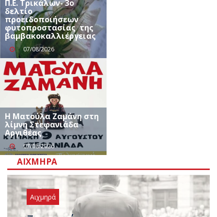
Π.Ε. Τρικάλων- 3ο
δελτίο
προειδοποιήσεων
φυτοπροστασίας της
βαμβακοκαλλιέργειας
07/08/2026
Η Ματούλα Ζαμάνη στη
λίμνη Στεφανιάδα
Αργιθέας
07/08/2026
ΑΙΧΜΗΡΆ
Αιχμηρά