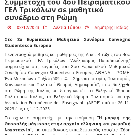
Συμμετοχή του 4ου Πειραματικού
ΓΕΛ Τρικάλων σε μαθητικό
συνέδριο στη Ρώμη
08/12/2023
Δελτία Τύπου
Δημήτρης Παδιός
Στο 8ο Ευρωπαϊκό Μαθητικό Συνέδριο
Convegno
Studentesco
Europeo
Πενηνταοχτώ μαθητές και μαθήτριες της Α και Β τάξης του 4ου
Πειραματικού ΓΕΛ Τρικάλων “Αλέξανδρος Παπαδιαμάντης”
συμμετείχαν στις εργασίες του 8ου Ευρωπαϊκού Μαθητικού
Συνεδρίου Convegno Studentesco Europeo,“ΑΘΗΝΑ – ΡΩΜΗ:
Ένα Μακραίωνο Ταξίδι (509 π.Χ. – Σήμερα) Ιστορία, Πολιτισμός,
Κοινωνικοί και Πολιτικοί Θεσμοί, Δημοκρατία”, που διεξήχθη
στη Ρώμη της Ιταλίας με διοργανωτές το Ελληνικό Ίδρυµα
Πολιτισµού Ιταλίας, το Ελληνικό Ίδρυµα Πολιτισµού και την
Association Européenne des Enseignants (AEDE) από τις 26-11-
2023 έως τις 1-12-2023.
Το σχολείο συμμετείχε με την εισήγηση
“Η μορφή της
Θεσσαλής μάγισσας στην αρχαία ελληνική και ρωμαϊκή
λογοτεχνία”
, με υπεύθυνους εκπαιδευτικούς τους/τις: Ζήση