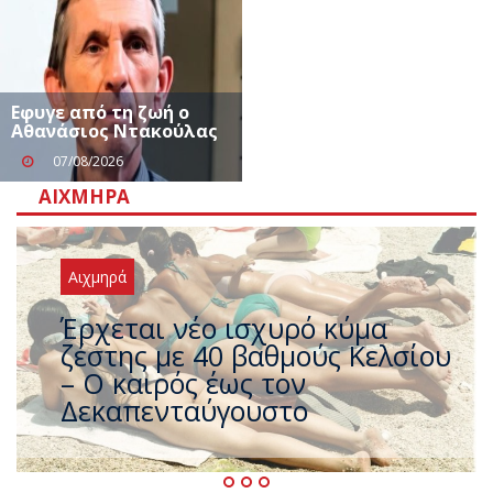
Eφυγε από τη ζωή ο
Αθανάσιος Ντακούλας
07/08/2026
ΑΙΧΜΗΡΆ
Αιχμηρά
Άφαντος ο Τσίπρας… την ώρα
που η χώρα καίγεται