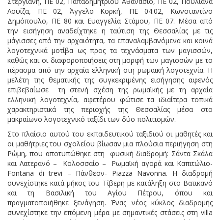
Στεργιανή, ΠΕ 02, Παπαδημητρίου Αθανάσιο, ΠΕ 02, Πουλιάνα
Λουίζα, ΠΕ 02, Άγγελο Κορκή, ΠΕ 04.02, Κωνσταντίνο
Δημόπουλο, ΠΕ 80 και Ευαγγελία Στάμου, ΠΕ 07. Μέσα από
την εισήγηση αναδείχτηκε η ταύτιση της Θεσσαλίας με τις
μάγισσες από την αρχαιότητα, τα επαναλαμβανόμενα και κοινά
λογοτεχνικά μοτίβα ως προς τα τεχνάσματα των μαγισσών,
καθώς και οι διαφοροποιήσεις στη μορφή των μαγισσών με το
πέρασμα από την αρχαία ελληνική στη ρωμαϊκή λογοτεχνία. Η
μελέτη της θεματικής της συγκεκριμένης εισήγησης αφενός
επιβεβαίωσε τη στενή σχέση της ρωμαϊκής με τη αρχαία
ελληνική λογοτεχνία, αφετέρου φώτισε τα ιδιαίτερα τοπικά
χαρακτηριστικά της περιοχής της Θεσσαλίας μέσα στο
μακραίωνο λογοτεχνικό ταξίδι των δύο πολιτισμών.
Στο πλαίσιο αυτού του εκπαιδευτικού ταξιδιού οι μαθητές και
οι μαθήτριες του σχολείου βίωσαν μια πλούσια περιήγηση στη
Ρώμη, που αποτυπώθηκε στη φυσική διαδρομή: Σάντα Σκάλα
και Λατερανό – Κολοσσαίο – Ρωμαϊκή αγορά και Καπιτώλιο-
Fontana di trevi – Πάνθεον- Piazza Navonna. Η διαδρομή
συνεχίστηκε κατά μήκος του Τίβερη με κατάληξη στο Βατικανό
και τη Βασιλική του Αγίου Πέτρου, όπου και
πραγματοποιήθηκε ξενάγηση. Ένας νέος κύκλος διαδρομής
συνεχίστηκε την επόμενη μέρα με σημαντικές στάσεις στη villa