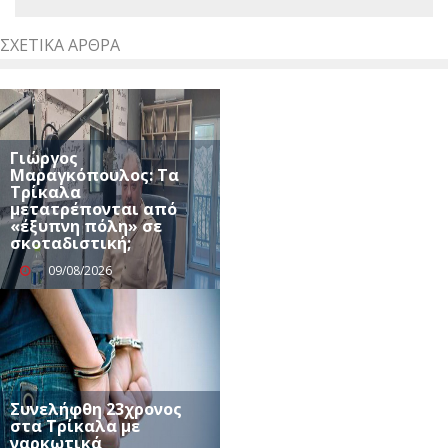
ΣΧΕΤΙΚΆ ΆΡΘΡΑ
Γιώργος
Μαραγκόπουλος: Τα
Τρίκαλα
μετατρέπονται από
«έξυπνη πόλη» σε
σκοταδιστική;
09/08/2026
Συνελήφθη 23χρονος
στα Τρίκαλα με
ναρκωτικά