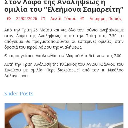
Στον Λόφο της Αναλήψεως η
ομιλία του “Ελεήμονα Σαμαρείτη”
22/05/2026
Δελτία Τύπου
Δημήτρης Παδιός
Από την Τρίτη 26 Μαΐου και για όλο τον Ιούνιο ανεβαίνουμε
στον Λόφο της Αναλήψεως, όπου την Τρίτη στις 7.30 το
απόγευμα θα πραγματοποιούνται οι εσπερινές ομιλίες, στην
δροσιά του Ιερού Λόφου της Αναλήψεως.
Θα προηγείται η Ακολουθία του Μικρού Αποδείπνου στις 7.00.
Αυτή την Τρίτη Ανάλυση της Κλίμακος του Αγίου Ιωάννου του
Σιναΐτου με ομιλία “Περί διακρίσεως” από τον π. Νικόλαο
Δαλαγιώργο.
Slider Posts