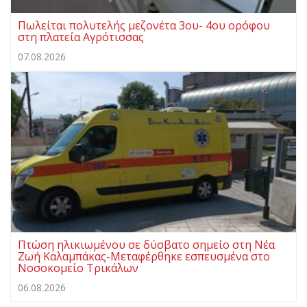
Πωλείται πολυτελής μεζονέτα 3ου- 4ου ορόφου
στη πλατεία Αγρότισσας
07.08.2026
Πτώση ηλικιωμένου σε δύσβατο σημείο στη Νέα
Ζωή Καλαμπάκας-Μεταφέρθηκε εσπευσμένα στο
Νοσοκομείο Τρικάλων
06.08.2026