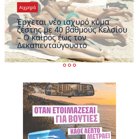
Αιχμηρά
Άφαντος ο Τσίπρας… την ώρα
που η χώρα καίγεται