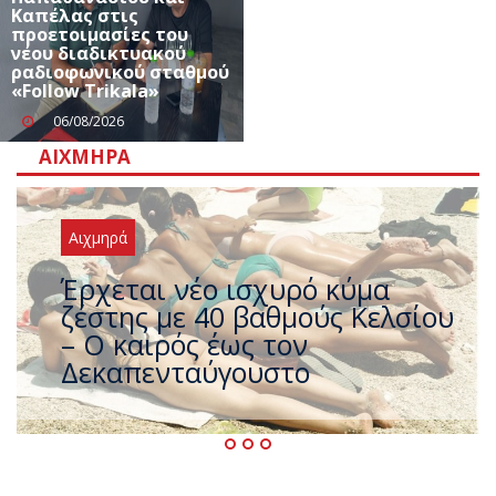
Καπέλας στις
προετοιμασίες του
νέου διαδικτυακού
ραδιοφωνικού σταθμού
«Follow Trikala»
06/08/2026
ΑΙΧΜΗΡΆ
Αιχμηρά
Άφαντος ο Τσίπρας… την ώρα
που η χώρα καίγεται