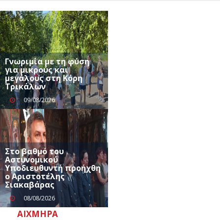
Γνωριμία με τη φύση
για μικρούς και
μεγάλους στη Κόρη
Τρικάλων
09/08/2026
Στο βαθμό του
Αστυνομικού
Υποδιευθυντή προήχθη
ο Αριστοτέλης
Σιακαβάρας
08/08/2026
ΑΙΧΜΗΡΆ