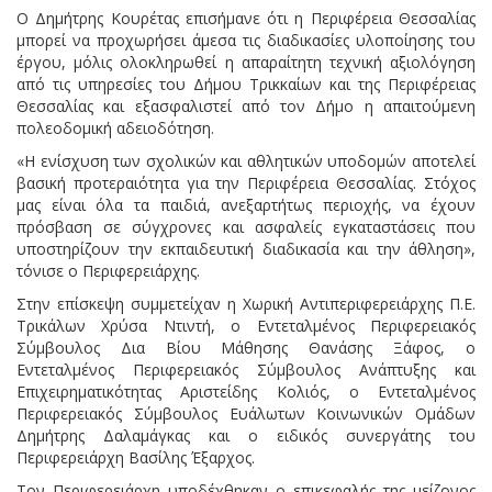
Ο Δημήτρης Κουρέτας επισήμανε ότι η Περιφέρεια Θεσσαλίας
μπορεί να προχωρήσει άμεσα τις διαδικασίες υλοποίησης του
έργου, μόλις ολοκληρωθεί η απαραίτητη τεχνική αξιολόγηση
από τις υπηρεσίες του Δήμου Τρικκαίων και της Περιφέρειας
Θεσσαλίας και εξασφαλιστεί από τον Δήμο η απαιτούμενη
πολεοδομική αδειοδότηση.
«Η ενίσχυση των σχολικών και αθλητικών υποδομών αποτελεί
βασική προτεραιότητα για την Περιφέρεια Θεσσαλίας. Στόχος
μας είναι όλα τα παιδιά, ανεξαρτήτως περιοχής, να έχουν
πρόσβαση σε σύγχρονες και ασφαλείς εγκαταστάσεις που
υποστηρίζουν την εκπαιδευτική διαδικασία και την άθληση»,
τόνισε ο Περιφερειάρχης.
Στην επίσκεψη συμμετείχαν η Χωρική Αντιπεριφερειάρχης Π.Ε.
Τρικάλων Χρύσα Ντιντή, ο Εντεταλμένος Περιφερειακός
Σύμβουλος Δια Βίου Μάθησης Θανάσης Ξάφος, ο
Εντεταλμένος Περιφερειακός Σύμβουλος Ανάπτυξης και
Επιχειρηματικότητας Αριστείδης Κολιός, ο Εντεταλμένος
Περιφερειακός Σύμβουλος Ευάλωτων Κοινωνικών Ομάδων
Δημήτρης Δαλαμάγκας και ο ειδικός συνεργάτης του
Περιφερειάρχη Βασίλης Έξαρχος.
Τον Περιφερειάρχη υποδέχθηκαν ο επικεφαλής της μείζονος