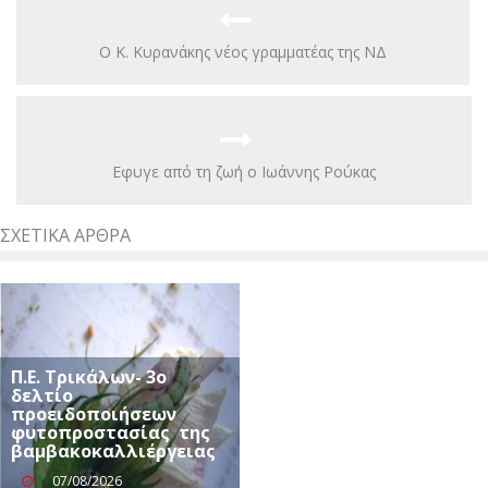
Ο Κ. Κυρανάκης νέος γραμματέας της NΔ
Eφυγε από τη ζωή ο Ιωάννης Ρούκας
ΣΧΕΤΙΚΆ ΆΡΘΡΑ
Π.Ε. Τρικάλων- 3ο
δελτίο
προειδοποιήσεων
φυτοπροστασίας της
βαμβακοκαλλιέργειας
07/08/2026