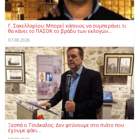
Γ. Σακελλαρίου: Μπορεί κάποιος να συμπεράνει τι
θα κάνει το ΠΑΣΟΚ το βράδυ των εκλογών…
07.08.2026
Ξεσπά ο Τσιάκαλος: Δεν φτύνουμε στο πιάτο που
έχουμε φάει…