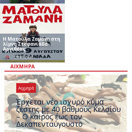
Η Ματούλα Ζαμάνη στη
λίμνη Στεφανιάδα
Αργιθέας
07/08/2026
ΑΙΧΜΗΡΆ
Αιχμηρά
Άφαντος ο Τσίπρας… την ώρα
που η χώρα καίγεται