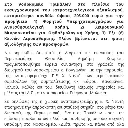
Στο νοσοκομείο Τρικάλων στο πλαίσιο του
εκσυγχρονισμού του ιατροτεχνολογικού εξοπλισμού,
εκταμιεύτηκε κονδύλι ύψους 203.000 ευρώ για την
προμήθεια: 1) Φορητού Υπερηχοτομογράφου για
Αναισθησιολογική Χρήση, 2) Χειρουργικού
Μικροσκοπίου για Οφθαλμολογική Χρήση, 3) Έξι (6)
Κλινών Αιμοκάθαρσης. Πλέον βρίσκεται στη φάση
αξιολόγησης των προσφορών.
Να σημειωθεί ότι κατά τη διάρκεια της επίσκεψης του
Περιφερειάρχη Θεσσαλίας Δημήτρη Κουρέτα,
πραγματοποιήθηκε ευρεία συνάντηση στο γραφείο της
διοικητού του νοσοκομείου κ. Ρογγανάκη, με την παρουσία,
της αντιπεριφερειάρχη Π.Ε. Χ. Ντιντή, των περιφερειακών
συμβούλων της συμπολίτευσης κ.κ. Ξάφου, Δαλαμάγκα,
Κολιού, καθώς και του διευθυντή ιατρικής υπηρεσίας και
μέλους του Δ.Σ. του νοσοκομείου Στέφανου Μυλωνά.
Σε δηλώσεις της η χωρική αντιπεριφερειάρχης κ. Χ. Ντιντή
επισήμανε την απρόσκοπτη και σταθερή στήριξη, στο μέτρο του
δυνατού, της Περιφερειακής Ενότητας Τρικάλων προς την
επίλυση προβλημάτων αλλά και συνδρομής σε υλικοτεχνική
υποδομή στο Νοσοκομείο. «Διότι, πρώτα και πάνω από όλα