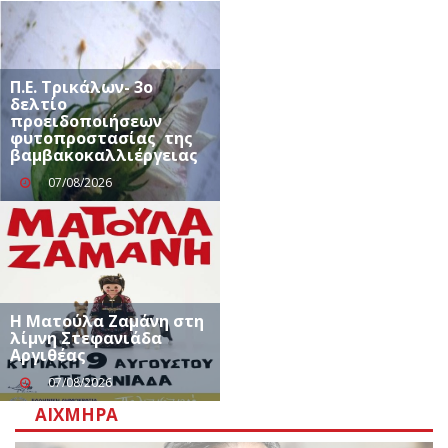
Π.Ε. Τρικάλων- 3ο
δελτίο
προειδοποιήσεων
φυτοπροστασίας της
βαμβακοκαλλιέργειας
07/08/2026
Η Ματούλα Ζαμάνη στη
λίμνη Στεφανιάδα
Αργιθέας
07/08/2026
ΑΙΧΜΗΡΆ