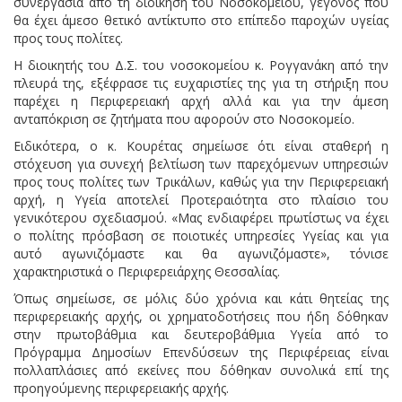
συνεργασία από τη διοίκηση του Νοσοκομείου, γεγονός που
θα έχει άμεσο θετικό αντίκτυπο στο επίπεδο παροχών υγείας
προς τους πολίτες.
Η διοικητής του Δ.Σ. του νοσοκομείου κ. Ρογγανάκη από την
πλευρά της, εξέφρασε τις ευχαριστίες της για τη στήριξη που
παρέχει η Περιφερειακή αρχή αλλά και για την άμεση
ανταπόκριση σε ζητήματα που αφορούν στο Νοσοκομείο.
Ειδικότερα, ο κ. Κουρέτας σημείωσε ότι είναι σταθερή η
στόχευση για συνεχή βελτίωση των παρεχόμενων υπηρεσιών
προς τους πολίτες των Τρικάλων, καθώς για την Περιφερειακή
αρχή, η Υγεία αποτελεί Προτεραιότητα στο πλαίσιο του
γενικότερου σχεδιασμού. «Μας ενδιαφέρει πρωτίστως να έχει
ο πολίτης πρόσβαση σε ποιοτικές υπηρεσίες Υγείας και για
αυτό αγωνιζόμαστε και θα αγωνιζόμαστε», τόνισε
χαρακτηριστικά ο Περιφερειάρχης Θεσσαλίας.
Όπως σημείωσε, σε μόλις δύο χρόνια και κάτι θητείας της
περιφερειακής αρχής, οι χρηματοδοτήσεις που ήδη δόθηκαν
στην πρωτοβάθμια και δευτεροβάθμια Υγεία από το
Πρόγραμμα Δημοσίων Επενδύσεων της Περιφέρειας είναι
πολλαπλάσιες από εκείνες που δόθηκαν συνολικά επί της
προηγούμενης περιφερειακής αρχής.