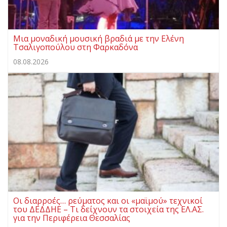
Μια μοναδική μουσική βραδιά με την Ελένη
Τσαλιγοπούλου στη Φαρκαδόνα
08.08.2026
Οι διαρροές… ρεύματος και οι «μαϊμού» τεχνικοί
του ΔΕΔΔΗΕ – Τι δείχνουν τα στοιχεία της ΕΛ.ΑΣ.
για την Περιφέρεια Θεσσαλίας