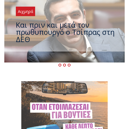
Αιχμηρά
Έρχεται νέο ισχυρό κύμα
ζέστης με 40 βαθμούς Κελσίου
– Ο καιρός έως τον
Δεκαπενταύγουστο