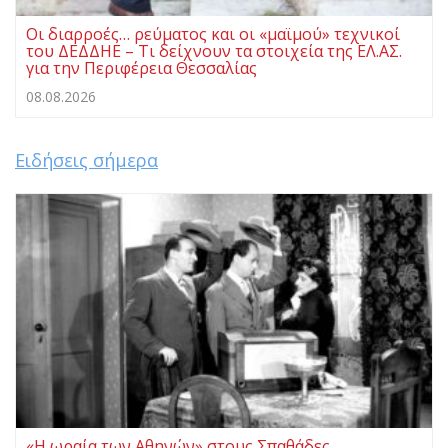
Οι διαρροές… ρεύματος και οι «μαϊμού» τεχνικοί
του ΔΕΔΔΗΕ – Τι δείχνουν τα στοιχεία της ΕΛ.ΑΣ.
για την Περιφέρεια Θεσσαλίας
08.08.2026
Ειδήσεις σήμερα
«Η ωραία των Αθηνών» στους Σπαθάδες