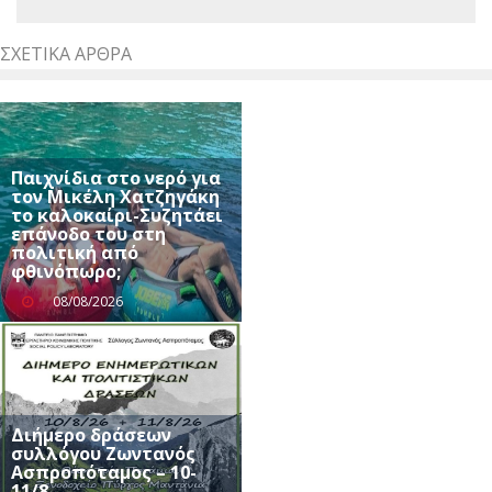
ΣΧΕΤΙΚΆ ΆΡΘΡΑ
Παιχνίδια στο νερό για
τον Μικέλη Χατζηγάκη
το καλοκαίρι-Συζητάει
επάνοδο του στη
πολιτική από
φθινόπωρο;
08/08/2026
Διήμερο δράσεων
συλλόγου Ζωντανός
Ασπροπόταμος – 10-
11/8