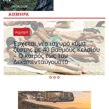
08/08/2026
ΑΙΧΜΗΡΆ
Αιχμηρά
Άφαντος ο Τσίπρας… την ώρα
που η χώρα καίγεται