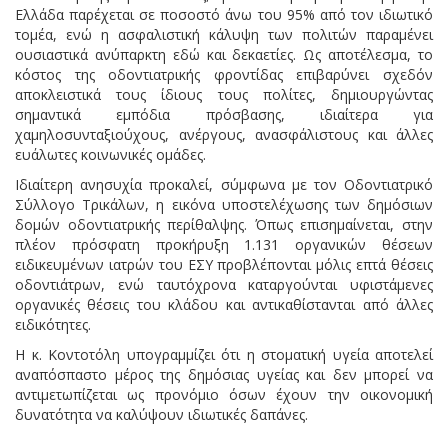
Ελλάδα παρέχεται σε ποσοστό άνω του 95% από τον ιδιωτικό
τομέα, ενώ η ασφαλιστική κάλυψη των πολιτών παραμένει
ουσιαστικά ανύπαρκτη εδώ και δεκαετίες. Ως αποτέλεσμα, το
κόστος της οδοντιατρικής φροντίδας επιβαρύνει σχεδόν
αποκλειστικά τους ίδιους τους πολίτες, δημιουργώντας
σημαντικά εμπόδια πρόσβασης, ιδιαίτερα για
χαμηλοσυνταξιούχους, ανέργους, ανασφάλιστους και άλλες
ευάλωτες κοινωνικές ομάδες.
Ιδιαίτερη ανησυχία προκαλεί, σύμφωνα με τον Οδοντιατρικό
Σύλλογο Τρικάλων, η εικόνα υποστελέχωσης των δημόσιων
δομών οδοντιατρικής περίθαλψης. Όπως επισημαίνεται, στην
πλέον πρόσφατη προκήρυξη 1.131 οργανικών θέσεων
ειδικευμένων ιατρών του ΕΣΥ προβλέπονται μόλις επτά θέσεις
οδοντιάτρων, ενώ ταυτόχρονα καταργούνται υφιστάμενες
οργανικές θέσεις του κλάδου και αντικαθίστανται από άλλες
ειδικότητες.
Η κ. Κοντοτόλη υπογραμμίζει ότι η στοματική υγεία αποτελεί
αναπόσπαστο μέρος της δημόσιας υγείας και δεν μπορεί να
αντιμετωπίζεται ως προνόμιο όσων έχουν την οικονομική
δυνατότητα να καλύψουν ιδιωτικές δαπάνες.