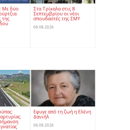
ς: Με δύο
Στα Τρίκαλα στις 8
ούρτζια
Σεπτεμβρίου οι νέοι
ς της
σπουδαστές της ΣΜΥ
όδου
06.08.2026
ούπας:
Εφυγε από τη ζωή η Ελένη
μαρτυρίας
Δανιήλ
 σήμανση
06.08.2026
γνατίας