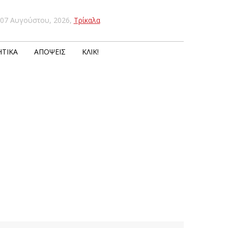
07 Αυγούστου, 2026
,
Τρίκαλα
ΤΙΚΆ
ΑΠΌΨΕΙΣ
ΚΛΙΚ!