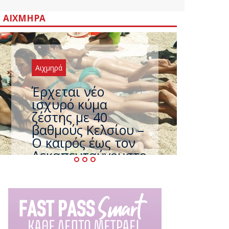
ΑΙΧΜΗΡΆ
Αιχμηρά
Άφαντος ο
Τσίπρας… την ώρα
που η χώρα
καίγεται