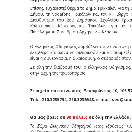
Επίσης, ευχαριστεί θερμά το Δήμο Τρικκαίων για τη
Δήμου, τη Vodafone Τρικάλων και τον κ. Γιώργο Ντ
Διευθύντρια του 2ου Δημοτικού Σχολείου Tρικά
Καλαμπάκας, Κέρκυρας και Τρικάλων, για την
Πανελλήνιου Συνεδρίου Αρχηγών 4 Κλάδων.
Ο Ελληνικός Οδηγισμός συμβάλλει στην ανάπτυξη τ
ελεύθερα και ικανά να διεκδικούν και να συμμετέ
είναι η συνεργασία, η δικαιοσύνη, ο σεβασμός στο
Σε όλη την διαδρομή του, ο ελληνικός Οδηγισμός,
στην αιχμή της πρωτοπορίας.
Στοιχεία επικοινωνίας: Ξενοφώντος 10, 105 
Τηλ.: 210.3235794, 210.3236548, e-mail: seo@se
Θα μας βρεις σε
90 πόλεις
σε όλη την Ελλάδα.
Το Σώμα Ελληνικού Οδηγισμού (έτος ιδρύσεως 193
Κερδοσκοπικού Χαρακτήρα, υπαγόμενο στις διατάξε