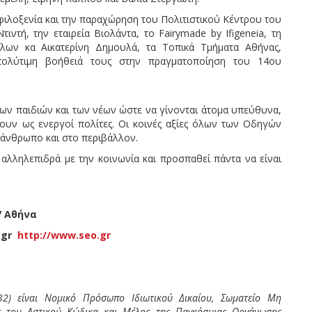
 φιλοξενία και την παραχώρηση του Πολιτιστικού Κέντρου του
ιντή, την εταιρεία Βιολάντα, το Fairymade by Ifigeneia, τη
λων κα Αικατερίνη Δημουλά, τα Τοπικά Τμήματα Αθήνας,
 πολύτιμη βοήθειά τους στην πραγματοποίηση του 14ου
ων παιδιών και των νέων ώστε να γίνονται άτομα υπεύθυνα,
χουν ως ενεργοί πολίτες. Οι κοινές αξίες όλων των Οδηγών
ν άνθρωπο και στο περιβάλλον.
 αλληλεπιδρά με την κοινωνία και προσπαθεί πάντα να είναι
57 Αθήνα
o.gr
http://www.seo.gr
2) είναι Νομικό Πρόσωπο Ιδιωτικού Δικαίου, Σωματείο Μη
ις του Αστικού Κώδικα και Μέλος της Παγκόσμιας Οργάνωσης