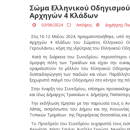
Σώμα Ελληνικού Οδηγισμού 
Αρχηγών 4 Κλάδων
03/06/2024
Απόψεις
Δημήτρης Πα
Στις 10-12 Μαΐου 2024, πραγματοποιήθηκε, υπό τη
Αρχηγών 4 Κλάδων του Σώματος Ελληνικού Οδ
Γερουλάνου, κόρη της ιδρύτριας του Ελληνικού Οδη
Κατά τη διάρκεια του Συνεδρίου, περισσότεροι 
όμορφη πόλη των Τρικάλων και είχαν την ευκαι
οραματιστούν το μέλλον του Ελληνικού Οδηγισμ
διαπαιδαγώγηση των παιδιών και νέων. Παράλληλα
ξεχωριστό παλμό του Οδηγισμού στο κέντρο της πό
Στην έναρξη του Συνεδρίου, επίσημοι προσκεκλημέ
και τέως Δήμαρχος Τρικκαίων κ. Δήμητρης Παπαστεργ
Την εκδήλωση τίμησαν με την παρουσία τους ο Αντ
Λάπας, εκπρόσωποι του Δήμου και της Κοινωνία
Τοπικών Τμημάτων της Περιφέρειας Θεσσαλίας και 
Το Προεδρείο του Συνεδρίου ευχαριστεί τους εισ
Βεργίτση, Νάσο Τσιάμη, Άντζελα Τρούσα, Νεφέλη Θέ