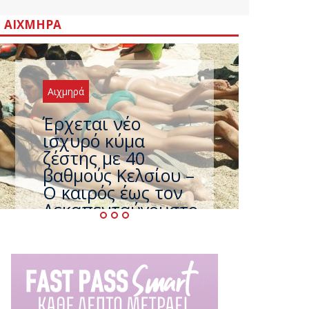
ΑΙΧΜΗΡΆ
Αιχμηρά
Άφαντος ο
Τσίπρας… την ώρα
που η χώρα
καίγεται