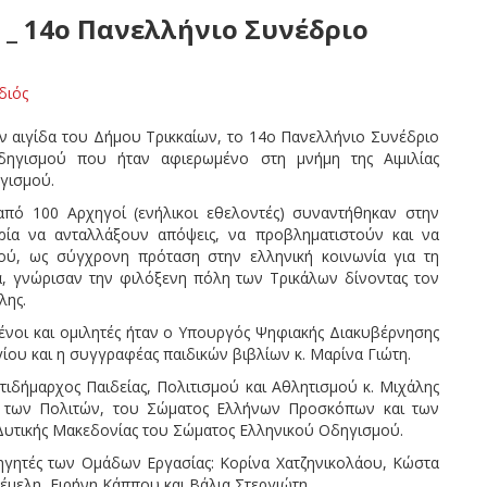
_ 14ο Πανελλήνιο Συνέδριο
διός
ν αιγίδα του Δήμου Τρικκαίων, το 14ο Πανελλήνιο Συνέδριο
ηγισμού που ήταν αφιερωμένο στη μνήμη της Αιμιλίας
γισμού.
από 100 Αρχηγοί (ενήλικοι εθελοντές) συναντήθηκαν στην
ρία να ανταλλάξουν απόψεις, να προβληματιστούν και να
ού, ως σύγχρονη πρόταση στην ελληνική κοινωνία για τη
, γνώρισαν την φιλόξενη πόλη των Τρικάλων δίνοντας τον
λης.
νοι και ομιλητές ήταν ο Υπουργός Ψηφιακής Διακυβέρνησης
ίου και η συγγραφέας παιδικών βιβλίων κ. Μαρίνα Γιώτη.
ιδήμαρχος Παιδείας, Πολιτισμού και Αθλητισμού κ. Μιχάλης
ς των Πολιτών, του Σώματος Ελλήνων Προσκόπων και των
Δυτικής Μακεδονίας του Σώματος Ελληνικού Οδηγισμού.
ηγητές των Ομάδων Εργασίας: Κορίνα Χατζηνικολάου, Κώστα
μελη, Ειρήνη Κάππου και Βάλια Στεργιώτη.