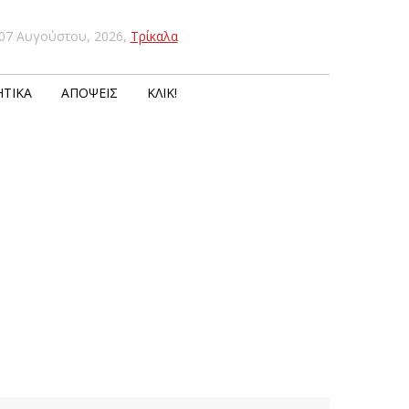
07 Αυγούστου, 2026
,
Τρίκαλα
ΤΙΚΆ
ΑΠΌΨΕΙΣ
ΚΛΙΚ!