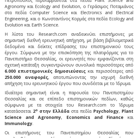
Πετρόπουλος περιλαμβάνεται στα πεδία Plant Science and
Agronomy και Ecology and Evolution, ο Γεράσιμος Ποταμιάνος
στα πεδία Computer Science και Electronics and Electrical
Engineering, και ο Κωνσταντίνος Κορμάς στα πεδία Ecology and
Evolution και Earth Science.
Η λίστα του Research.com αναδεικνύει επιστήμονες με
σημαντική διεθνή ερευνητική απήχηση, με βάση βιβλιομετρικά
δεδομένα και δείκτες επίδρασης του επιστημονικού τους
έργου. Σύμφωνα με την επισκόπηση της πλατφόρμας για το
Πανεπιστήμιο Θεσσαλίας, οι ερευνητές που εμφανίζονται στη
σχετική κατάταξη συγκεντρώνουν συνολικά περισσότερες από
6.000 επιστημονικές δημοσιεύσεις
και περισσότερες από
250.000 αναφορές
, αποτυπώνοντας την ισχυρή διεθνή
απήχηση του ερευνητικού έργου που συνδέεται με το Ίδρυμα.
Ιδιαίτερα σημαντική είναι η παρουσία του Πανεπιστημίου
Θεσσαλίας και σε επίπεδο επιστημονικών πεδίων, καθώς
σύμφωνα με τα στοιχεία του Research.com το Ίδρυμα
ο
κατατάσσεται
2
στην Ελλάδα
στα πεδία
Psychology
,
Plant
Science and Agronomy
,
Economics and Finance
και
Immunology
.
Οι επιστήμονες του Πανεπιστημίου Θεσσαλίας που