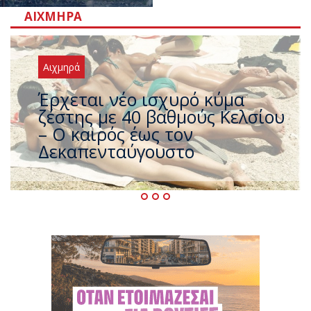
ΑΙΧΜΗΡΆ
Αιχμηρά
Άφαντος ο Τσίπρας… την ώρα
που η χώρα καίγεται