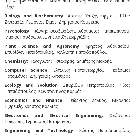
περιλαμβάνονται στη λίστα ανά επιστημονικό πεδίο είναι οι
εξής:
Biology and Biochemistry:
Άρτεμις Χατζηγεωργίου, Ηλίας
Ζιντζαράς, Γεώργιος Σίμος, Δημήτριος Κουρέτας.
Psychology:
Γιάννης Θεοδωράκης, Αθανάσιος Παπαϊωάννου,
Μάριος Γούδας, Αντώνης Χατζηγεωργιάδης.
Plant Science and Agronomy:
Χρήστος Αθανασίου,
Σπυρίδων Πετρόπουλος, Καλλιόπη Παπαδοπούλου.
Chemistry:
Παναγιώτης Τσιακάρας, Δημήτρης Μακρής.
Computer Science:
Ελπινίκη Παπαγεωργίου, Γεράσιμος
Ποταμιάνος, Δημήτριος Κατσαρός.
Ecology and Evolution:
Σπυρίδων Πετρόπουλος, Νίκος
Παπαδόπουλος, Κωνσταντίνος Κορμάς.
Economics and Finance:
Γεώργιος Χάλκος, Νικόλαος
Τζερεμές, Χρήστος Κόλλιας.
Electronics and Electrical Engineering:
Θεόδωρος
Τσιφτσής, Γεράσιμος Ποταμιάνος.
Engineering and Technology:
Κώστας Παπαδημητρίου,