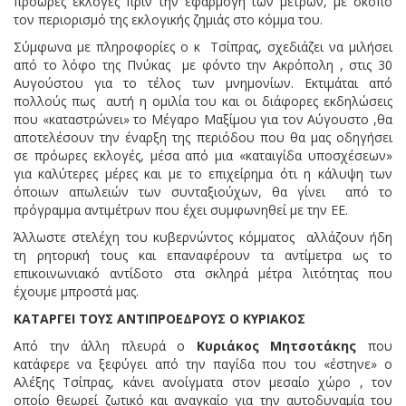
πρόωρες εκλογές πριν την εφαρμογή των μέτρων, με σκοπό
τον περιορισμό της εκλογικής ζημιάς στο κόμμα του.
Σύμφωνα με πληροφορίες ο κ Τσίπρας, σχεδιάζει να μιλήσει
από το λόφο της Πνύκας με φόντο την Ακρόπολη , στις 30
Αυγούστου για το τέλος των μνημονίων. Εκτιμάται από
πολλούς πως αυτή η ομιλία του και οι διάφορες εκδηλώσεις
που «καταστρώνει» το Μέγαρο Μαξίμου για τον Αύγουστο ,θα
αποτελέσουν την έναρξη της περιόδου που θα μας οδηγήσει
σε πρόωρες εκλογές, μέσα από μια «καταιγίδα υποσχέσεων»
για καλύτερες μέρες και με το επιχείρημα ότι η κάλυψη των
όποιων απωλειών των συνταξιούχων, θα γίνει από το
πρόγραμμα αντιμέτρων που έχει συμφωνηθεί με την ΕΕ.
Άλλωστε στελέχη του κυβερνώντος κόμματος αλλάζουν ήδη
τη ρητορική τους και επαναφέρουν τα αντίμετρα ως το
επικοινωνιακό αντίδοτο στα σκληρά μέτρα λιτότητας που
έχουμε μπροστά μας.
ΚΑΤΑΡΓΕΙ ΤΟΥΣ ΑΝΤΙΠΡΟΕΔΡΟΥΣ Ο ΚΥΡΙΑΚΟΣ
Από την άλλη πλευρά ο
Κυριάκος Μητσοτάκης
που
κατάφερε να ξεφύγει από την παγίδα που του «έστηνε» ο
Αλέξης Τσίπρας, κάνει ανοίγματα στον μεσαίο χώρο , τον
οποίο θεωρεί ζωτικό και αναγκαίο για την αυτοδυναμία του