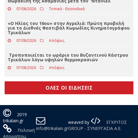
«Ο Ίων» του Ευριπίδη στα Τρίκαλα το Σάββατο 22
Αυγούστου 2026 στο Φρούριο Τρικάλων
07/08/2026
Απόψεις
Θωράκιση της Αθαμανίας μετά τον “Ντάνιελ
07/08/2026
Τοπικά - Θεσσαλικά
«Ο Ηλίας του 16ου» στην Αγρελιά: Πρώτη προβολή
για το Διεθνές Φεστιβάλ Κωμωδίας Κινηματογράφου
Τρικάλων
07/08/2026
Απόψεις
Τροποποιείται το ωράριο του Βυζαντινού Κάστρου
Τρικάλων λόγω υψηλών θερμοκρασιών
07/08/2026
Απόψεις
ΟΛΕΣ ΟΙ ΕΙΔΗΣΕΙΣ