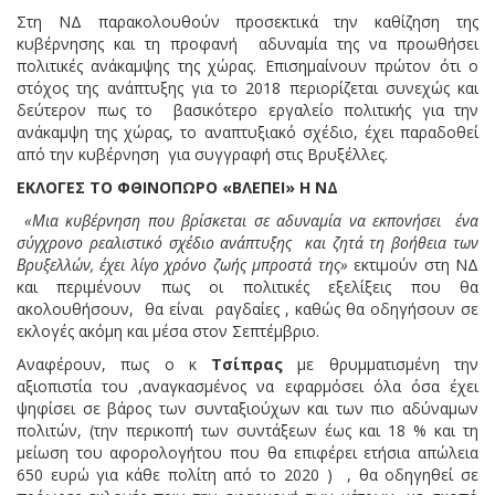
Στη ΝΔ παρακολουθούν προσεκτικά την καθίζηση της
κυβέρνησης και τη προφανή αδυναμία της να προωθήσει
πολιτικές ανάκαμψης της χώρας. Επισημαίνουν πρώτον ότι ο
στόχος της ανάπτυξης για το 2018 περιορίζεται συνεχώς και
δεύτερον πως το βασικότερο εργαλείο πολιτικής για την
ανάκαμψη της χώρας, το αναπτυξιακό σχέδιο, έχει παραδοθεί
από την κυβέρνηση για συγγραφή στις Βρυξέλλες.
ΕΚΛΟΓΕΣ ΤΟ ΦΘΙΝΟΠΩΡΟ «ΒΛΕΠΕΙ» Η ΝΔ
«Μια κυβέρνηση που βρίσκεται σε αδυναμία να εκπονήσει ένα
σύγχρονο ρεαλιστικό σχέδιο ανάπτυξης και ζητά τη βοήθεια των
Βρυξελλών, έχει λίγο χρόνο ζωής μπροστά της»
εκτιμούν στη ΝΔ
και περιμένουν πως οι πολιτικές εξελίξεις που θα
ακολουθήσουν, θα είναι ραγδαίες , καθώς θα οδηγήσουν σε
εκλογές ακόμη και μέσα στον Σεπτέμβριο.
Αναφέρουν, πως ο κ
Τσίπρας
με θρυμματισμένη την
αξιοπιστία του ,αναγκασμένος να εφαρμόσει όλα όσα έχει
ψηφίσει σε βάρος των συνταξιούχων και των πιο αδύναμων
πολιτών, (την περικοπή των συντάξεων έως και 18 % και τη
μείωση του αφορολογήτου που θα επιφέρει ετήσια απώλεια
650 ευρώ για κάθε πολίτη από το 2020 ) , θα οδηγηθεί σε