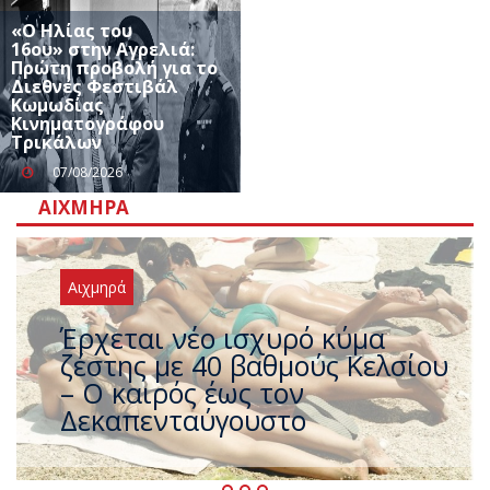
«Ο Ηλίας του
16ου» στην Αγρελιά:
Πρώτη προβολή για το
Διεθνές Φεστιβάλ
Κωμωδίας
Κινηματογράφου
Τρικάλων
07/08/2026
ΑΙΧΜΗΡΆ
Αιχμηρά
Άφαντος ο Τσίπρας… την ώρα
που η χώρα καίγεται