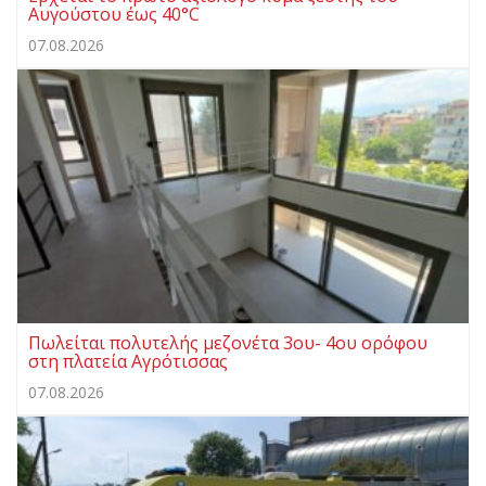
Αυγούστου έως 40°C
07.08.2026
Πωλείται πολυτελής μεζονέτα 3ου- 4ου ορόφου
στη πλατεία Αγρότισσας
07.08.2026