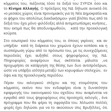
κόμματος του, πιέζοντας τόσο τα δεξιά του ΣΥΡΙΖΑ όσο και
το
Κίνημα Αλλαγής
. Ο πρόεδρος της ΝΔ δήλωσε ανοικτά ότι
«ο μεσαίος χώρος είναι προνομιακός για τη Νέα Δημοκρατία και
οι ψήφοι του απολύτως διεκδικήσιμοι» γιατί βλέπει πως από τα
δεξιά του έχει μόνο φιλόδοξες αλλά αντιμετωπίσιμες κινήσεις ,
που εκτιμά πως θα αποδυναμωθούν, κατά την προεκλογική
κούρσα.
Στο εσωτερικό του κόμματος του, οι όποιες γκρίνιες και αν
υπήρξαν κατά τη διάρκεια του χειμώνα έχουν κοπάσει και η
συσπείρωση γύρω από το πρόσωπο του, με τις συνεχιζόμενες
περιοδείες έχει αυξηθεί στους ψηφοφόρους της ΝΔ.
Πληροφορίες αναφέρουν πως σκέπτεται μάλιστα ,να
προχωρήσει σε κατάργηση της θέσης των δυο αντιπρόεδρων,
ώστε να υπάρξει ισότητα μεταξύ των κορυφαίων στελεχών, εν
όψει και της προεκλογικής περιόδου.
Πέραν του εκλογικού στόχου και της ετοιμότητας του
κόμματος, εκείνο που τον ενδιαφέρει είναι η δυνατότητα
εφαρμογής του οικονομικού του σχεδίου που αναμένεται να
εγκριθεί από τους ψηφοφόρους στις προσεχείς εκλογές , ένα
πρόγραμμα που θα φέρει τη σφραγίδα του. Άλλωστε πολλές
φορές έχει δηλώσει για να το ακούσουν στις Βρυξέλλες, ότι