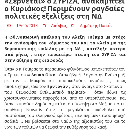
«Σέρνεται» ο ΣΥΡΙΖΑ, ανακάμπτει
ο Κυριάκος! Περιμένουν ραγδαίες
πολιτικές εξελίξεις στη ΝΔ
19/05/2018
Απόψεις
Δημήτρης Παδιός
Η φθινοπωρινή επέλαση του Αλέξη Τσίπρα με στόχο
την ανάκαμψη του κόμματος του και το κλείσιμο της
δημοσκοπικής ψαλίδας με τη ΝΔ , κατέληξε ύστερα
από μήνες , στην περαιτέρω πτώση του ΣΥΡΙΖΑ και
στην αύξηση της διαφοράς .
Όταν ο κ Τσίπρας το περασμένο φθινόπωρο ,επισκεπτόταν τον
κ Τραμπ στον
Λευκό Οίκο
, όταν έβγαζε λόγο στην Πνύκα μαζί
με τον κ Μακρόν και προσκαλούσε ανοήτως , όπως
αποδείχτηκε ,εδώ τον
Ερντογάν
, όταν άνοιγε στο Σκοπιανό –
που θεωρούσε διπλωματικό περίπατο- όταν έδινε τις
χριστουγεννιάτικες παροχές του από το υπερπλεόνασμα και
όταν εκτιμούσε δημόσια ,μετά από σύσκεψη στο Μαξίμου ότι η
υπόθεση Novartis ήταν το μεγαλύτερο σκάνδαλο από
συστάσεως του ελληνικού κράτους, δεν περίμενε τόσο φτωχή
σοδειά … Να βρίσκεται στο ναδίρ της αξιοπιστίας του και το
86% των πολιτών να θεωρεί την κυβέρνηση του κακή.