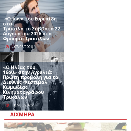
«Ο Ίων» του Ευριπίδη
στα
Τρίκαλα το Σάββατο 22
Αυγούστου 2026 στο
Φρούριο Τρικάλων
07/08/2026
«Ο Ηλίας του
16ου» στην Αγρελιά:
Πρώτη προβολή για το
Διεθνές Φεστιβάλ
Κωμωδίας
Κινηματογράφου
Τρικάλων
07/08/2026
ΑΙΧΜΗΡΆ