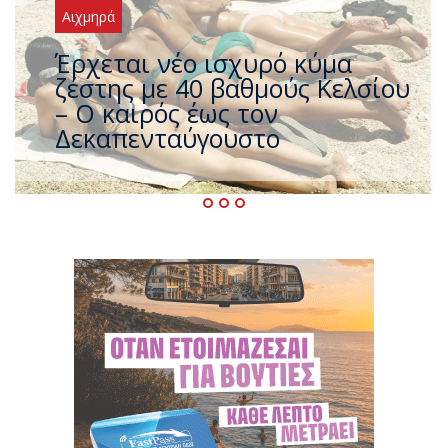
Αιχμηρά
Άφαντος ο Τσίπρας… την ώρα
που η χώρα καίγεται