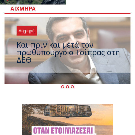
ΑΙΧΜΗΡΆ
Αιχμηρά
Έρχεται νέο ισχυρό κύμα
ζέστης με 40 βαθμούς Κελσίου
– Ο καιρός έως τον
Δεκαπενταύγουστο