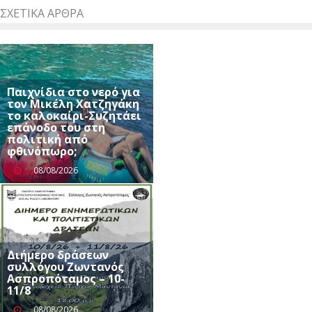
ΣΧΕΤΙΚΆ ΆΡΘΡΑ
Παιχνίδια στο νερό για
τον Μικέλη Χατζηγάκη
το καλοκαίρι-Συζητάει
επάνοδο του στη
πολιτική από
φθινόπωρο;
08/08/2026
Διήμερο δράσεων
συλλόγου Ζωντανός
Ασπροπόταμος – 10-
11/8
08/08/2026