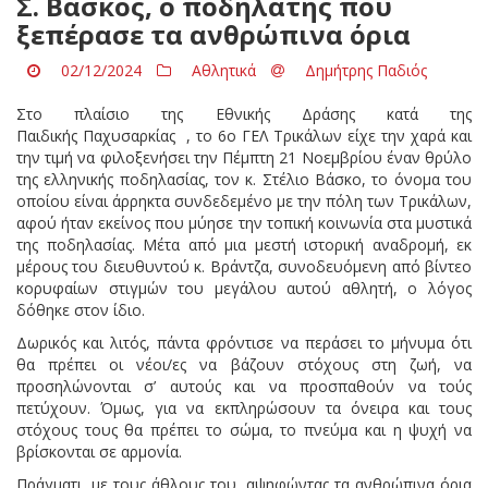
Σ. Βάσκος, ο ποδηλάτης που
ξεπέρασε τα ανθρώπινα όρια
02/12/2024
Αθλητικά
Δημήτρης Παδιός
Στο πλαίσιο της Εθνικής Δράσης κατά της
Παιδικής Παχυσαρκίας , το 6ο ΓΕΛ Τρικάλων είχε την χαρά και
την τιμή να φιλοξενήσει την Πέμπτη 21 Νοεμβρίου έναν θρύλο
της ελληνικής ποδηλασίας, τον κ. Στέλιο Βάσκο, το όνομα του
οποίου είναι άρρηκτα συνδεδεμένο με την πόλη των Τρικάλων,
αφού ήταν εκείνος που μύησε την τοπική κοινωνία στα μυστικά
της ποδηλασίας. Μέτα από μια μεστή ιστορική αναδρομή, εκ
μέρους του διευθυντού κ. Βράντζα, συνοδευόμενη από βίντεο
κορυφαίων στιγμών του μεγάλου αυτού αθλητή, ο λόγος
δόθηκε στον ίδιο.
Δωρικός και λιτός, πάντα φρόντισε να περάσει το μήνυμα ότι
θα πρέπει οι νέοι/ες να βάζουν στόχους στη ζωή, να
προσηλώνονται σ’ αυτούς και να προσπαθούν να τούς
πετύχουν. Όμως, για να εκπληρώσουν τα όνειρα και τους
στόχους τους θα πρέπει το σώμα, το πνεύμα και η ψυχή να
βρίσκονται σε αρμονία.
Πράγματι, με τους άθλους του, αψηφώντας τα ανθρώπινα όρια