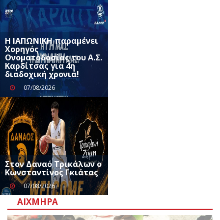
Η ΙΑΠΩΝΙΚΗ παραμένει
Χορηγός
Ονοματοδοσίας του Α.Σ.
Καρδίτσας για 4η
διαδοχική χρονιά!
07/08/2026
Στον Δαναό Τρικάλων ο
Κωνσταντίνος Γκιάτας
07/08/2026
ΑΙΧΜΗΡΆ