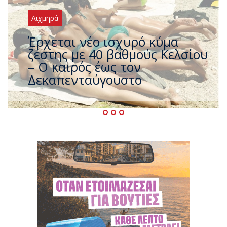
Αιχμηρά
Άφαντος ο Τσίπρας… την ώρα
που η χώρα καίγεται