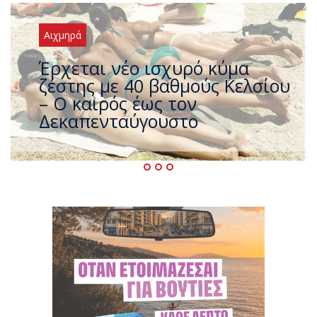
Αιχμηρά
Άφαντος ο Τσίπρας… την ώρα
που η χώρα καίγεται