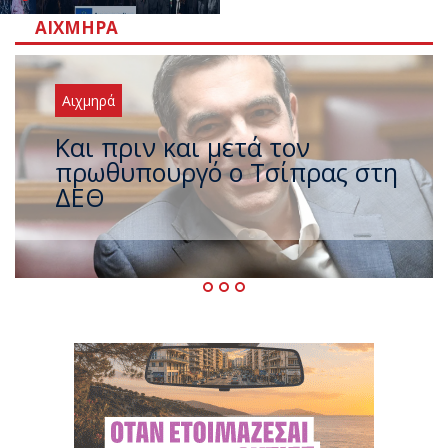
ΑΙΧΜΗΡΆ
Αιχμηρά
Έρχεται νέο ισχυρό κύμα
ζέστης με 40 βαθμούς Κελσίου
– Ο καιρός έως τον
Δεκαπενταύγουστο