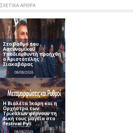
ΣΧΕΤΙΚΆ ΆΡΘΡΑ
Στο βαθμό του
Αστυνομικού
Υποδιευθυντή προήχθη
ο Αριστοτέλης
Σιακαβάρας
08/08/2026
Η Βιολέτα Ίκαρη και η
Ορχήστρα των
Τρικάλων φέρνουν τη
δική τους μαγεία στο
festival Pyli
08/08/2026