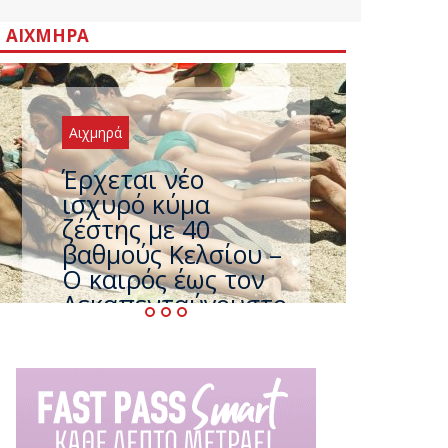
ΑΙΧΜΗΡΆ
Αιχμηρά
Άφαντος ο
Τσίπρας… την ώρα
που η χώρα
καίγεται