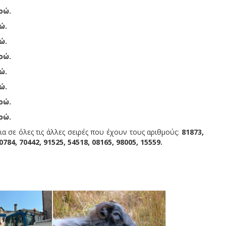
ρώ.
ώ.
ώ.
ρώ.
ώ.
ώ.
ρώ.
ρώ.
α σε όλες τις άλλες σειρές που έχουν τους αριθμούς:
81873,
0784, 70442, 91525, 54518, 08165, 98005, 15559.