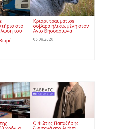
ε
Κριάρι τραυμάτισε
κτήριο στο
σοβαρά ηλικιωμένη στον
ήλωση του
Αγιο Βησσαρίωνα
υ
05.08.2026
 Θωμά
της
Ο Φώτης Παπαζήσης
0 χρόνια
ζωντανά στο Ανάντι