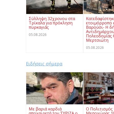
Σύλληψη 32χρονου στα
Κατεδαφίστηκ
Τρίκαλα για πρόκληση
ετοιμόρροπο 
πυρκαγιάς
Βαρούσι- Η δ
Αντιδημάρχο
05.08.2026
Πολεοδομίας
Μερτσιώτη
05.08.2026
Ειδήσεις σήμερα
Με βαριά καρδιά
Ο Πολιτισμός 
αποχαιρετά τον ΣΥΡΙΖΑ ο
Μεσοχώρας 10