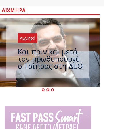
ΑΙΧΜΗΡΆ
Αιχμηρά
Έρχεται νέο
ισχυρό κύμα
ζέστης με 40
βαθμούς Κελσίου –
Ο καιρός έως τον
Δεκαπενταύγουστο