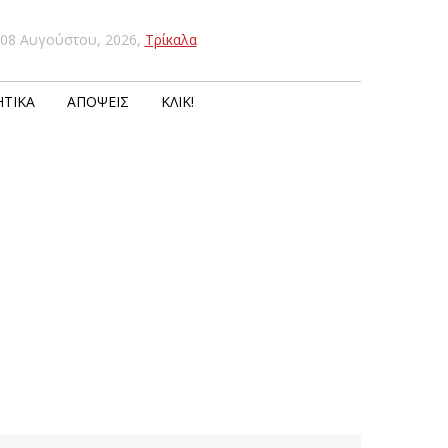
08 Αυγούστου, 2026
,
Τρίκαλα
ΤΙΚΆ
ΑΠΌΨΕΙΣ
ΚΛΙΚ!