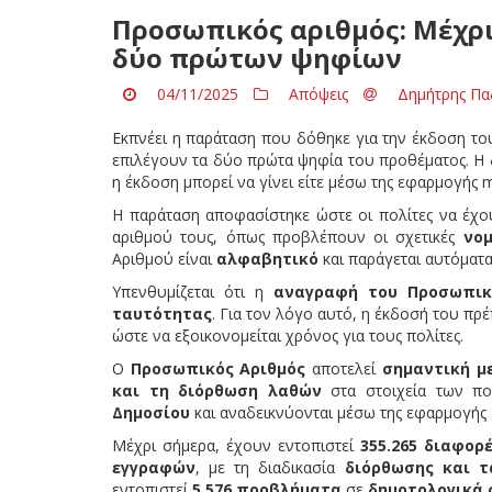
Προσωπικός αριθμός: Μέχρι
δύο πρώτων ψηφίων
04/11/2025
Απόψεις
Δημήτρης Πα
Εκπνέει η παράταση που δόθηκε για την έκδοση το
επιλέγουν τα δύο πρώτα ψηφία του προθέματος. Η δ
η έκδοση μπορεί να γίνει είτε μέσω της εφαρμογής 
Η παράταση αποφασίστηκε ώστε οι πολίτες να έχ
αριθμού τους, όπως προβλέπουν οι σχετικές
νομ
Αριθμού είναι
αλφαβητικό
και παράγεται αυτόματα
Υπενθυμίζεται ότι η
αναγραφή του Προσωπικ
ταυτότητας
. Για τον λόγο αυτό, η έκδοσή του πρ
ώστε να εξοικονομείται χρόνος για τους πολίτες.
Ο
Προσωπικός Αριθμός
αποτελεί
σημαντική μ
και τη διόρθωση λαθών
στα στοιχεία των πο
Δημοσίου
και αναδεικνύονται μέσω της εφαρμογής
Μέχρι σήμερα, έχουν εντοπιστεί
355.265 διαφορ
εγγραφών
, με τη διαδικασία
διόρθωσης και τ
εντοπιστεί
5.576 προβλήματα
σε
δημοτολογικά 