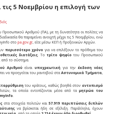
 τις 5 Νοεμβρίου η επιλογή των
διός
υ Προσωπικού Αριθμού (ΠΑ), με τη δυνατότητα οι πολίτες να
ιαδικασία θα παραμείνει ανοιχτή μέχρι τις 5 Νοεμβρίου, ενώ
myInfo στο
pa.gov.gr
, είτε μέσω ΚΕΠ ή Προξενικών Αρχών.
ουν
περισσότερο χρόνο
για να επιλέξουν το πρόθεμα του
οθετικές διατάξεις
. Το
τρίτο ψηφίο
του Προσωπικού
 από το σύστημα.
ού Αριθμού
είναι
υποχρεωτική
για την
έκδοση νέας
έπει να προηγείται του ραντεβού στα
Αστυνομικά Τμήματα
,
εταρρύθμιση
του κράτους, καθώς βοηθά στον
εντοπισμό
λιτών, τα οποία εντοπίζονται μέσα από τα
μητρώα του
myInfo
.
ές
στα στοιχεία πολιτών και
57.919 περιπτώσεις διπλών
αύτισης
να βρίσκεται ήδη σε εξέλιξη. Παράλληλα, έχουν
στοιχεία
, από τα οποία
2.714 έχουν ήδη διορθωθεί
.