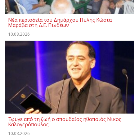
Νέα περιοδεία του Δημάρχου Πύλης Κώστα
Μαράβα στη Δ.Ε. Πινδέων
10.08.2026
Έφυγε από τη ζωή ο σπουδαίος ηθοποιός Νίκος
Καλογερόπουλος
10.08.2026