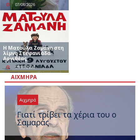
07/08/2026
Η Ματούλα Ζαμάνη στη
λίμνη Στεφανιάδα
Αργιθέας
07/08/2026
ΑΙΧΜΗΡΆ
Αιχμηρά
Ξαναχτύπησαν