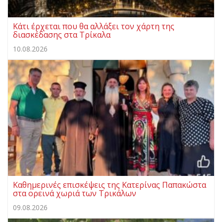
Κάτι έρχεται που θα αλλάξει τον χάρτη της
διασκέδασης στα Τρίκαλα
10.08.2026
Καθημερινές επισκέψεις της Κατερίνας Παπακώστα
στα ορεινά χωριά των Τρικάλων
09.08.2026