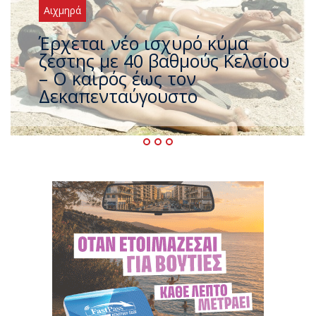
Αιχμηρά
Άφαντος ο Τσίπρας… την ώρα
που η χώρα καίγεται