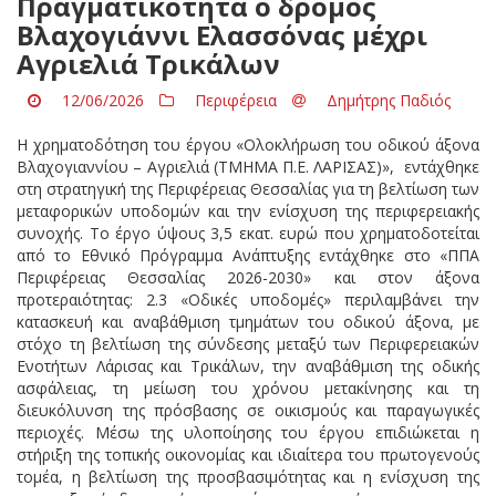
Πραγματικότητα ο δρόμος
Βλαχογιάννι Ελασσόνας μέχρι
Αγριελιά Τρικάλων
12/06/2026
Περιφέρεια
Δημήτρης Παδιός
Η χρηματοδότηση του έργου «Ολοκλήρωση του οδικού άξονα
Βλαχογιαννίου – Αγριελιά (ΤΜΗΜΑ Π.Ε. ΛΑΡΙΣΑΣ)», εντάχθηκε
στη στρατηγική της Περιφέρειας Θεσσαλίας για τη βελτίωση των
μεταφορικών υποδομών και την ενίσχυση της περιφερειακής
συνοχής. Το έργο ύψους 3,5 εκατ. ευρώ που χρηματοδοτείται
από το Εθνικό Πρόγραμμα Ανάπτυξης εντάχθηκε στο «ΠΠΑ
Περιφέρειας Θεσσαλίας 2026-2030» και στον άξονα
προτεραιότητας: 2.3 «Οδικές υποδομές» περιλαμβάνει την
κατασκευή και αναβάθμιση τμημάτων του οδικού άξονα, με
στόχο τη βελτίωση της σύνδεσης μεταξύ των Περιφερειακών
Ενοτήτων Λάρισας και Τρικάλων, την αναβάθμιση της οδικής
ασφάλειας, τη μείωση του χρόνου μετακίνησης και τη
διευκόλυνση της πρόσβασης σε οικισμούς και παραγωγικές
περιοχές. Μέσω της υλοποίησης του έργου επιδιώκεται η
στήριξη της τοπικής οικονομίας και ιδιαίτερα του πρωτογενούς
τομέα, η βελτίωση της προσβασιμότητας και η ενίσχυση της