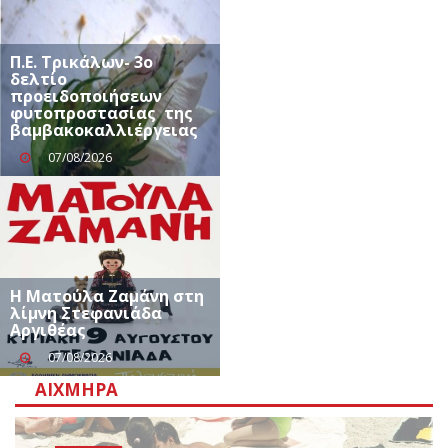
Π.Ε. Τρικάλων- 3ο
δελτίο
προειδοποιήσεων
φυτοπροστασίας της
βαμβακοκαλλιέργειας
07/08/2026
Η Ματούλα Ζαμάνη στη
λίμνη Στεφανιάδα
Αργιθέας
07/08/2026
ΑΙΧΜΗΡΆ