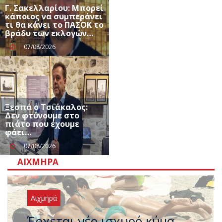
Γ. Σακελλαρίου: Μπορεί
κάποιος να συμπεράνει
τι θα κάνει το ΠΑΣΟΚ το
βράδυ των εκλογών…
07/08/2026
Ξεσπά ο Τσιάκαλος:
Δεν φτύνουμε στο
πιάτο που έχουμε
φάει…
07/08/2026
ΑΙΧΜΗΡΆ
Αιχμηρά
Άφαντος ο Τσίπρας… την ώρα