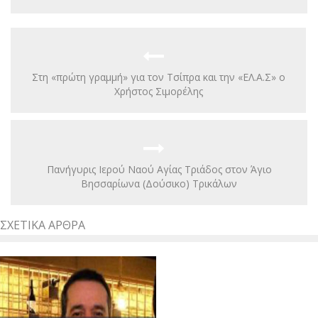
Στη «πρώτη γραμμή» για τον Τσίπρα και την «ΕΛ.Α.Σ» ο
Χρήστος Σιμορέλης
Πανήγυρις Ιερού Ναού Αγίας Τριάδος στον Άγιο
Βησσαρίωνα (Δούσικο) Τρικάλων
ΣΧΕΤΙΚΆ ΆΡΘΡΑ