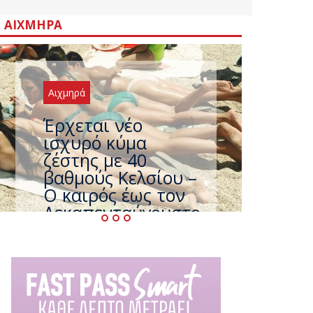
ΑΙΧΜΗΡΆ
Αιχμηρά
Έρχεται νέο
ισχυρό κύμα
ζέστης με 40
βαθμούς Κελσίου –
Ο καιρός έως τον
Δεκαπενταύγουστο