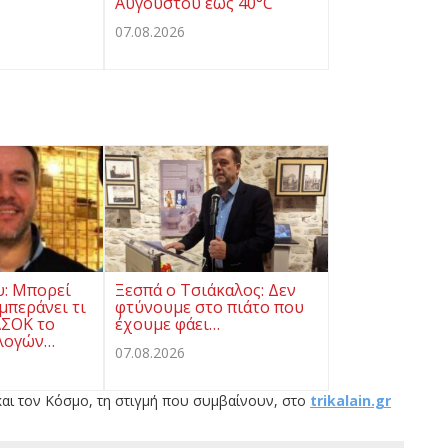
Αυγούστου έως 40°C
07.08.2026
υ: Μπορεί
Ξεσπά ο Τσιάκαλος: Δεν
μπεράνει τι
φτύνουμε στο πιάτο που
ΑΣΟΚ το
έχουμε φάει…
λογών…
07.08.2026
αι τον Κόσμο, τη στιγμή που συμβαίνουν, στο
trikalain.gr