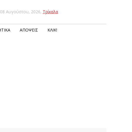
08 Αυγούστου, 2026
,
Τρίκαλα
ΤΙΚΆ
ΑΠΌΨΕΙΣ
ΚΛΙΚ!