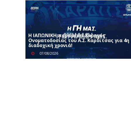
Η ΙΑΠΩΝΙΚΗ παραμένει Χορηγός
Ονοματοδοσίας του Α.Σ. Καρδίτσας για 4η
διαδοχική χρονιά!
07/08/2026