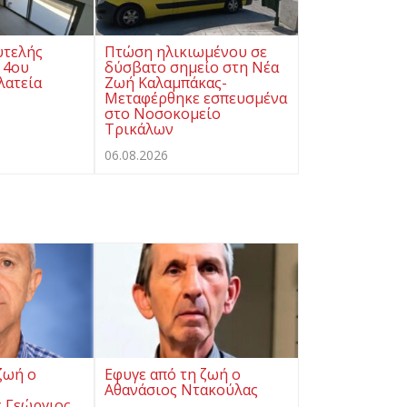
υτελής
Πτώση ηλικιωμένου σε
 4ου
δύσβατο σημείο στη Νέα
λατεία
Ζωή Καλαμπάκας-
Μεταφέρθηκε εσπευσμένα
στο Νοσοκομείο
Τρικάλων
06.08.2026
ζωή ο
Eφυγε από τη ζωή ο
Αθανάσιος Ντακούλας
 Γεώργιος