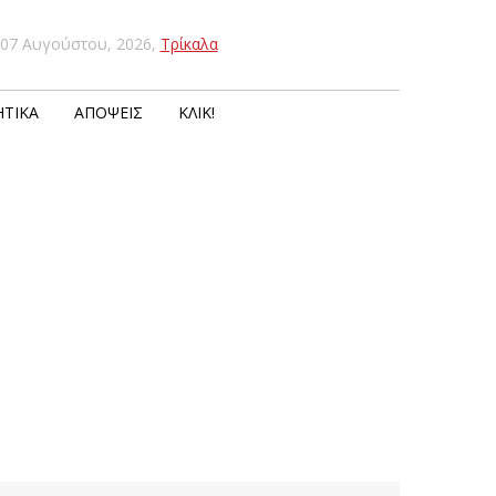
07 Αυγούστου, 2026
,
Τρίκαλα
ΤΙΚΆ
ΑΠΌΨΕΙΣ
ΚΛΙΚ!