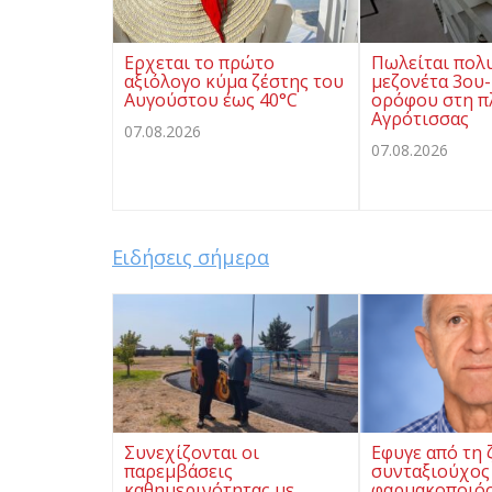
Ερχεται το πρώτο
Πωλείται πολ
αξιόλογο κύμα ζέστης του
μεζονέτα 3ου-
Αυγούστου έως 40°C
ορόφου στη π
Αγρότισσας
07.08.2026
07.08.2026
Ειδήσεις σήμερα
Συνεχίζονται οι
Εφυγε από τη 
παρεμβάσεις
συνταξιούχος
καθημερινότητας με
φαρμακοποιός