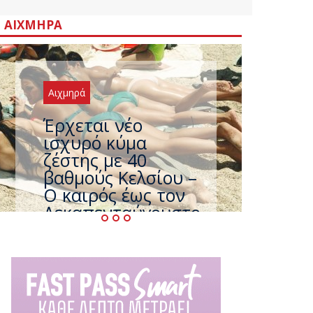
ΑΙΧΜΗΡΆ
Αιχμηρά
Άφαντος ο
Τσίπρας… την ώρα
που η χώρα
καίγεται