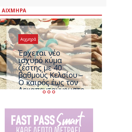
ΑΙΧΜΗΡΆ
Αιχμηρά
Άφαντος ο
Τσίπρας… την ώρα
που η χώρα
καίγεται