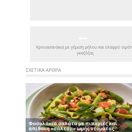
Κρουασανάκια με γέμιση μήλου και ελαφρύ σιρόπ
γκαζόζας
ΣΧΕΤΙΚΆ ΆΡΘΡΑ
Φασολάκια σαλάτα με πιπεριές και
απίθανη «σάλτσα» ωμής ντομάτας