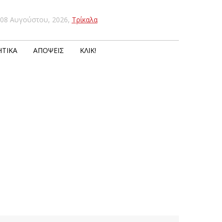
08 Αυγούστου, 2026
,
Τρίκαλα
ΤΙΚΆ
ΑΠΌΨΕΙΣ
ΚΛΙΚ!