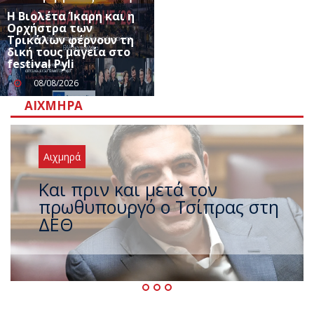
Η Βιολέτα Ίκαρη και η
Ορχήστρα των
Τρικάλων φέρνουν τη
δική τους μαγεία στο
festival Pyli
08/08/2026
ΑΙΧΜΗΡΆ
Αιχμηρά
Έρχεται νέο ισχυρό κύμα
ζέστης με 40 βαθμούς Κελσίου
– Ο καιρός έως τον
Δεκαπενταύγουστο