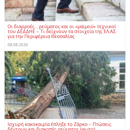
Οι διαρροές… ρεύματος και οι «μαϊμού» τεχνικοί
του ΔΕΔΔΗΕ – Τι δείχνουν τα στοιχεία της ΕΛ.ΑΣ.
για την Περιφέρεια Θεσσαλίας
08.08.2026
Ισχυρή κακοκαιρία έπληξε το Ζάρκο – Πτώσεις
δέντρων και διακοπές ρεύματος (φωτο)