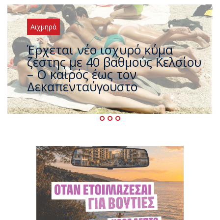
Αιχμηρά
Άφαντος ο Τσίπρας… την ώρα
που η χώρα καίγεται