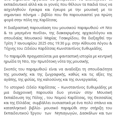
εκπαιδευτικοί αλλά και οι γονείς που θέλουν τα παιδιά τους να
ασχοληθούν έγκαιρα και έγκυρα με την μουσική με το
σημαντικο πόνημα – βιβλίο που θα παρουσιαστεί για πρώτη
φορά στην πόλη της Καρδίτσας.
Η διαδραστική παρουσίαση του μουσικού παραμυθιού «Η Ντο
& τα μαγεμένα πινέλα», της διακεκριμένης αρχαιολόγου και
σπουδαίας Μουσικού Μαρίας Τσακιρίδου, θα διεξαχθεί την
Τρίτη 7 Ιανουαρίου 2025 στις 19:30 μ.μ. στην Αίθουσα Λόγου &
Τέχνης του Ωδείου Καρδίτσας-Κωνσταντίνος Ευθυμιάδης.
Το παραμύθι πραγματεύεται μια φανταστική ιστορία με κεντρική
ηρωίδα τη Ντο, την πρωτότοκη νότα της μουσικής.
Σκοπός του παραμυθιού είναι να αναδείξει τη σπουδαιότητα
της μουσικής και της ζωγραφικής, καθώς και τις αξίες της
αγάπης, της φιλίας, της καλοσύνης και της συνεργασίας.
Το ιστορικό Ωδείο Καρδίτσας – Κωνσταντίνος Ευθυμιάδης με
μια διαχρονική παρουσία δυο γενεών στην Μουσική
Εκπαίδευση της Πόλης , του Νομού Καρδίτσας, της Θεσσαλίας
και της Ελλάδας συμβάλλει ουσιαστικά με ένα πολύ σπάνιο και
καταπληκτικό βιβλίο- μουσικό παραμύθι στην στήριξη του
Εκπαιδευτικού Έργου των Νηπιαγωγών, Δασκάλων και των