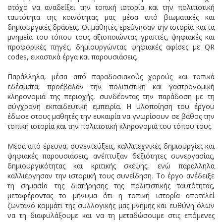
στόχο να αναδείξει την τοπική ιστορία και την πολιτιστική
ταυτότητα της κοινότητας μας μέσα από βιωματικές και
δημιουργικές δράσεις. Οι μαθητές ερεύνησαν την ιστορία και τα
μνημεία του τόπου τους αξιοποιώντας γραπτές, ψηφιακές και
προφορικές πηγές, δημιουργώντας ψηφιακές αφίσες με QR
codes, εικαστικά έργα και παρουσιάσεις.
Παράλληλα, μέσα από παραδοσιακούς χορούς και τοπικά
εδέσματα, προέβαλαν την πολιτιστική και γαστρονομική
κληρονομιά της περιοχής, συνδέοντας την παράδοση με τη
σύγχρονη εκπαιδευτική εμπειρία. Η υλοποίηση του έργου
έδωσε στους μαθητές την ευκαιρία να γνωρίσουν σε βάθος την
τοπική ιστορία και την πολιτιστική κληρονομιά του τόπου τους.
Μέσα από έρευνα, συνεντεύξεις, καλλιτεχνικές δημιουργίες και
ψηφιακές παρουσιάσεις, ανέπτυξαν δεξιότητες συνεργασίας,
δημιουργικότητας και κριτικής σκέψης, ενώ παράλληλα
καλλιέργησαν την ιστορική τους συνείδηση. Το έργο ανέδειξε
τη σημασία της διατήρησης της πολιτιστικής ταυτότητας,
μεταφέροντας το μήνυμα ότι η τοπική ιστορία αποτελεί
ζωντανό κομμάτι της συλλογικής μας μνήμης και ευθύνη όλων
να τη διαφυλάξουμε και να τη μεταδώσουμε στις επόμενες