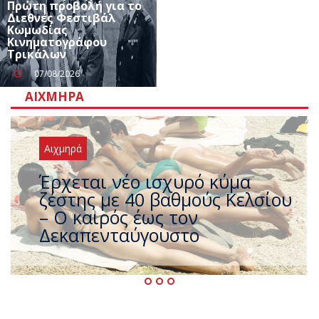
Πρώτη προβολή για το
Διεθνές Φεστιβάλ
Κωμωδίας
Κινηματογράφου
Τρικάλων
07/08/2026
ΑΙΧΜΗΡΆ
Αιχμηρά
Άφαντος ο Τσίπρας… την ώρα
που η χώρα καίγεται