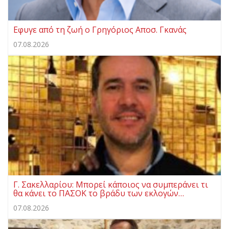
Eφυγε από τη ζωή ο Γρηγόριος Αποσ. Γκανάς
07.08.2026
Γ. Σακελλαρίου: Μπορεί κάποιος να συμπεράνει τι
θα κάνει το ΠΑΣΟΚ το βράδυ των εκλογών…
07.08.2026