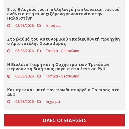
Τραγωδία στην Πάρο: Πνίγηκε 4χρονος σε πισίνα
beach bar, βούτηξε ο μπάρμαν για να τον σώσει
08/08/2026
Απόψεις
Στις 9 Αυγούστου, η αλληλεγγύη απλώνεται παντού
ενάντια στη συνεχιζόμενη γενοκτονία στην
Παλαιστίνη
08/08/2026
Απόψεις
Στο βαθμό του Αστυνομικού Υποδιευθυντή προήχθη
ο Αριστοτέλης Σιακαβάρας
08/08/2026
Τοπικά - Θεσσαλικά
Η Βιολέτα Ίκαρη και η Ορχήστρα των Τρικάλων
φέρνουν τη δική τους μαγεία στο festival Pyli
08/08/2026
Τοπικά - Θεσσαλικά
Και πριν και μετά τον πρωθυπουργό ο Τσίπρας στη
ΔΕΘ
08/08/2026
Αιχμηρά