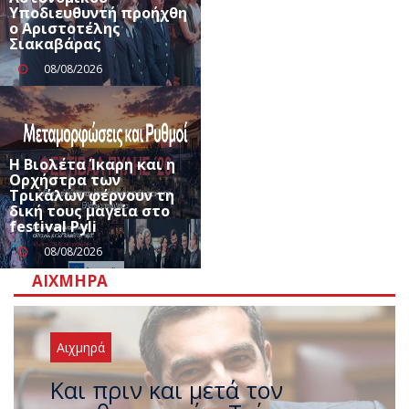
Υποδιευθυντή προήχθη
ο Αριστοτέλης
Σιακαβάρας
08/08/2026
Η Βιολέτα Ίκαρη και η
Ορχήστρα των
Τρικάλων φέρνουν τη
δική τους μαγεία στο
festival Pyli
08/08/2026
ΑΙΧΜΗΡΆ
Αιχμηρά
Έρχεται νέο ισχυρό κύμα