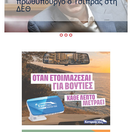
ζέστης με 40 βαθμούς Κελσίου
– Ο καιρός έως τον
Δεκαπενταύγουστο