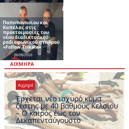
Παπαθανασίου και
Καπέλας στις
προετοιμασίες του
νέου διαδικτυακού
ραδιοφωνικού σταθμού
«Follow Trikala»
06/08/2026
ΑΙΧΜΗΡΆ
Αιχμηρά
Άφαντος ο Τσίπρας… την ώρα
που η χώρα καίγεται