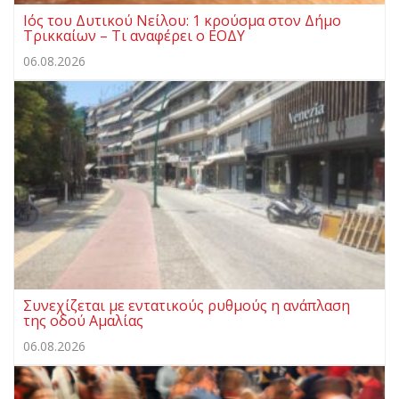
Ιός του Δυτικού Νείλου: 1 κρούσμα στον Δήμο
Τρικκαίων – Τι αναφέρει ο ΕΟΔΥ
06.08.2026
Συνεχίζεται με εντατικούς ρυθμούς η ανάπλαση
της οδού Αμαλίας
06.08.2026